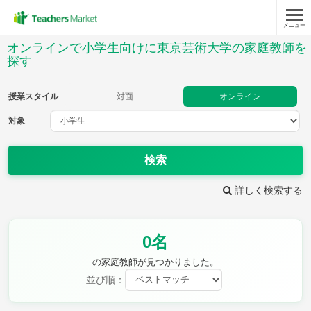
メニュー
授業スタイル
オンラインで小学生向けに東京芸術大学の家庭教師を
探す
対面
オンライン
授業スタイル
対面
オンライン
対象
対象
検索
教科
詳しく検索する
国語
社会
算数
理科
英語
音楽
家庭科
保健・体育
図画工作
書写
0名
時給：¥1,000 ～ ¥10,000
の家庭教師が見つかりました。
並び順：