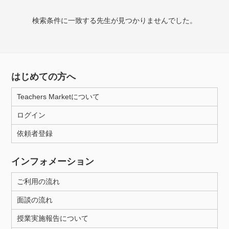
授業可能日
検索条件に一致する先生が見つかりませんでした。
月曜日
火曜日
水曜日
木曜日
金曜日
土曜日
日曜日
はじめての方へ
所属大学
Teachers Marketについて
ログイン
年齢：18-101歳
依頼者登録
インフォメーション
性別
ご利用の流れ
面談の流れ
授業実施報告について