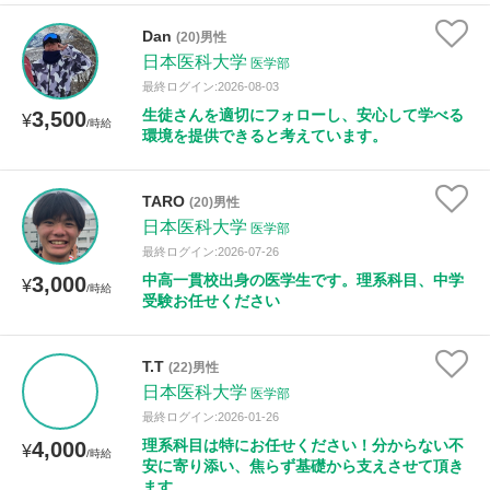
Dan
(20)男性
日本医科大学
医学部
最終ログイン:2026-08-03
生徒さんを適切にフォローし、安心して学べる
3,500
¥
/時給
環境を提供できると考えています。
TARO
(20)男性
日本医科大学
医学部
最終ログイン:2026-07-26
中高一貫校出身の医学生です。理系科目、中学
3,000
¥
/時給
受験お任せください
T.T
(22)男性
日本医科大学
医学部
最終ログイン:2026-01-26
理系科目は特にお任せください！分からない不
4,000
¥
/時給
安に寄り添い、焦らず基礎から支えさせて頂き
ます。