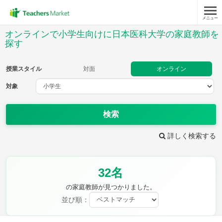
メニュー
授業スタイル
オンラインで小学生向けに日本医科大学の家庭教師を
探す
対面
オンライン
授業スタイル
対面
オンライン
対象
対象
検索
教科
詳しく検索する
国語
社会
算数
理科
英語
音楽
家庭科
保健・体育
図画工作
書写
32名
時給：¥1,000 ～ ¥10,000
の家庭教師が見つかりました。
並び順：