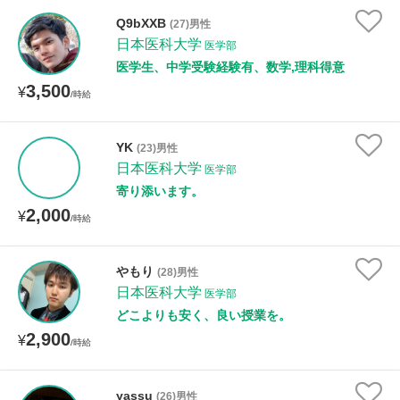
Q9bXXB
(27)男性
日本医科大学
医学部
医学生、中学受験経験有、数学,理科得意
3,500
¥
/時給
YK
(23)男性
日本医科大学
医学部
寄り添います。
2,000
¥
/時給
やもり
(28)男性
日本医科大学
医学部
どこよりも安く、良い授業を。
2,900
¥
/時給
yassu
(26)男性