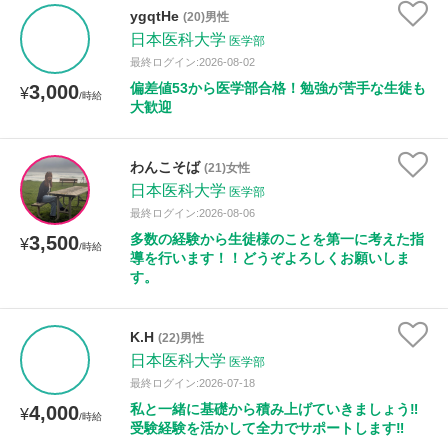
授業可能日
ygqtHe
(20)男性
日本医科大学
医学部
月曜日
火曜日
水曜日
木曜日
金曜日
最終ログイン:2026-08-02
偏差値53から医学部合格！勉強が苦手な生徒も
3,000
¥
/時給
土曜日
日曜日
大歓迎
所属大学
わんこそば
(21)女性
日本医科大学
医学部
最終ログイン:2026-08-06
多数の経験から生徒様のことを第一に考えた指
3,500
¥
年齢：18-101歳
/時給
導を行います！！どうぞよろしくお願いしま
す。
性別
K.H
(22)男性
日本医科大学
医学部
最終ログイン:2026-07-18
私と一緒に基礎から積み上げていきましょう‼️
4,000
¥
/時給
受験経験を活かして全力でサポートします‼️