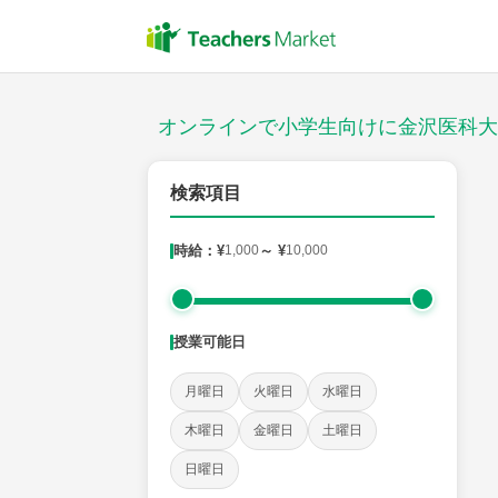
授業スタイル
対面
オンラインで小学生向けに金沢医科大
対象
検索項目
時給：¥
1,000
～ ¥
10,000
教科
国語
社会
算数
理科
英語
音楽
授業可能日
時給：¥1,000 ～ ¥10,000
月曜日
火曜日
水曜日
木曜日
金曜日
土曜日
授業可能日
日曜日