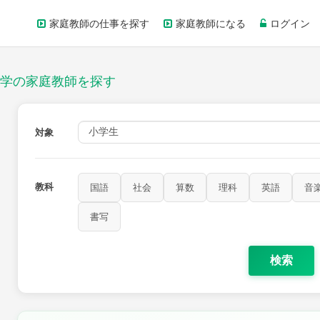
家庭教師の仕事を探す
家庭教師になる
ログイン
学の家庭教師を探す
対象
教科
国語
社会
算数
理科
英語
音
家庭科
保健・体育
図画工作
書写
書写
検索