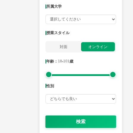
所属大学
月曜日
火曜日
水曜日
木曜日
金曜日
所属大学
授業スタイル
対面
オンライン
年齢：18-101歳
年齢：
18
-
101
歳
性別
性別
検索