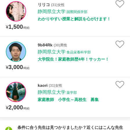
授業可能日
リリコ
(31)女性
静岡県立大学
国際関係学部
月曜日
火曜日
水曜日
木曜日
金曜日
わかりやすい授業と解説を心がけます！
1,500
¥
/時給
土曜日
日曜日
所属大学
9b84Rk
(30)男性
静岡県立大学
食品栄養科学部
大学院生！家庭教師歴4年！サッカー！
3,000
¥
/時給
年齢：18-101歳
kaori
(31)女性
静岡県立大学
薬学部
性別
家庭教師 小学生～高校生 募集
2,000
¥
/時給
条件に合う先生は見つかりましたか？近くにはこんな先生