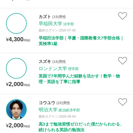
カズト
(19)男性
早稲田大学
法学部
最終ログイン:2026-07-06
早稲田法学部｜早慶・国際教養大7学部合格｜
4,300
¥
/時給
英検準1級
スズキ
(18)男性
ロンドン大学
理学部
英国で7年間学んだ経験を活かす！数学・物
理・英語を丁寧に指導
2,000
¥
/時給
コウユウ
(20)男性
明治大学
政治経済学部
最終ログイン:2026-08-04
高3まで勉強習慣ゼロだった僕だからわかる、
2,000
¥
/時給
続けられる英語の勉強法