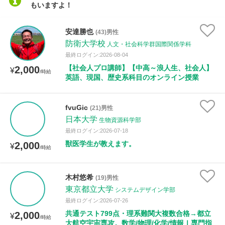
もいますよ！
安達勝也
(43)男性
防衛大学校
人文・社会科学群国際関係学科
最終ログイン:2026-08-04
【社会人プロ講師】【中高～浪人生、社会人】
2,000
¥
/時給
英語、現国、歴史系科目のオンライン授業
fvuGic
(21)男性
日本大学
生物資源科学部
最終ログイン:2026-07-18
獣医学生が教えます。
2,000
¥
/時給
木村悠希
(19)男性
東京都立大学
システムデザイン学部
最終ログイン:2026-07-26
共通テスト799点・理系難関大複数合格→都立
2,000
¥
/時給
大航空宇宙専攻。数学/物理/化学/情報Ⅰ専門指