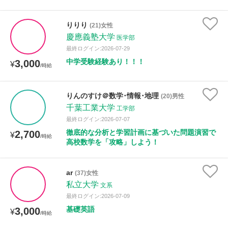
りりり
(21)女性
慶應義塾大学
医学部
最終ログイン:2026-07-29
中学受験経験あり！！！
3,000
¥
/時給
りんのすけ＠数学･情報･地理
(20)男性
千葉工業大学
工学部
最終ログイン:2026-07-07
徹底的な分析と学習計画に基づいた問題演習で
2,700
¥
/時給
高校数学を「攻略」しよう！
ar
(37)女性
私立大学
文系
最終ログイン:2026-07-09
基礎英語
3,000
¥
/時給