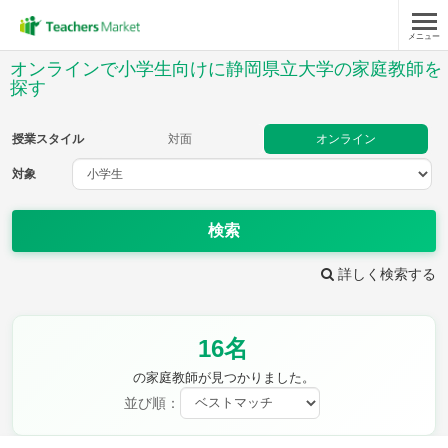
メニュー
授業スタイル
オンラインで小学生向けに静岡県立大学の家庭教師を
探す
対面
オンライン
授業スタイル
対面
オンライン
対象
対象
検索
教科
詳しく検索する
国語
社会
算数
理科
英語
音楽
家庭科
保健・体育
図画工作
書写
16名
時給：¥1,000 ～ ¥10,000
の家庭教師が見つかりました。
並び順：