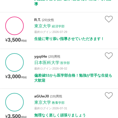
導
R.T.
(20)女性
東京大学
経済学部
最終ログイン:2026-07-29
生徒に寄り添い指導させていただきます！
3,500
¥
/時給
ygqtHe
(20)男性
日本医科大学
医学部
最終ログイン:2026-08-02
偏差値53から医学部合格！勉強が苦手な生徒も
3,000
¥
/時給
大歓迎
aGUwJ0
(19)男性
東京大学
教養学部
最終ログイン:2026-07-31
無理なく楽しく頑張りましょう
3,500
¥
/時給