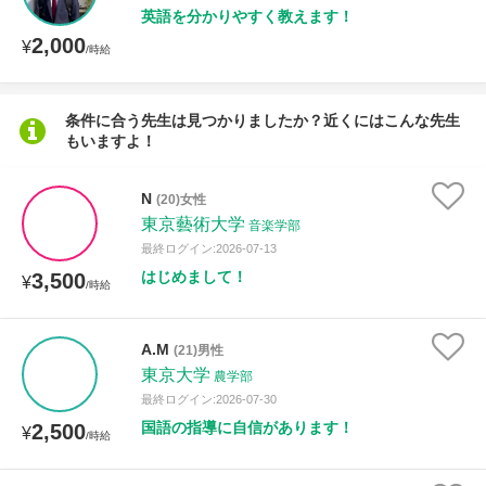
英語を分かりやすく教えます！
2,000
¥
/時給
条件に合う先生は見つかりましたか？近くにはこんな先生
もいますよ！
N
(20)女性
東京藝術大学
音楽学部
最終ログイン:2026-07-13
はじめまして！
3,500
¥
/時給
A.M
(21)男性
東京大学
農学部
最終ログイン:2026-07-30
国語の指導に自信があります！
2,500
¥
/時給