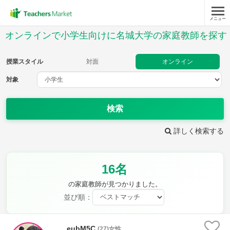
メニュー
授業スタイル
オンラインで小学生向けに名城大学の家庭教師を探す
対面
オンライン
授業スタイル
対面
オンライン
対象
対象
検索
教科
詳しく検索する
国語
社会
算数
理科
英語
音楽
16名
家庭科
保健・体育
図画工作
書写
の家庭教師が見つかりました。
時給：¥1,000 ～ ¥10,000
並び順：
eubM5C
(27)女性