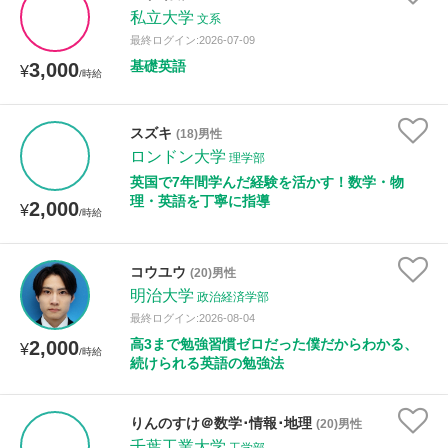
私立大学
文系
最終ログイン:2026-07-09
基礎英語
3,000
¥
/時給
スズキ
(18)男性
ロンドン大学
理学部
英国で7年間学んだ経験を活かす！数学・物
理・英語を丁寧に指導
2,000
¥
/時給
コウユウ
(20)男性
明治大学
政治経済学部
最終ログイン:2026-08-04
高3まで勉強習慣ゼロだった僕だからわかる、
2,000
¥
/時給
続けられる英語の勉強法
りんのすけ＠数学･情報･地理
(20)男性
千葉工業大学