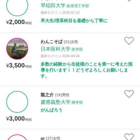
早稲田大学
創造理工学部
最終ログイン:2026-07-22
早大生/理系科目を基礎から丁寧に
2,000
¥
/時給
わんこそば
(21)女性
日本医科大学
医学部
最終ログイン:2026-08-06
多数の経験から生徒様のことを第一に考えた指
3,500
¥
/時給
導を行います！！どうぞよろしくお願いしま
す。
龍之介
(19)男性
慶應義塾大学
商学部
がんばろう
3,000
¥
/時給
ar
(37)女性