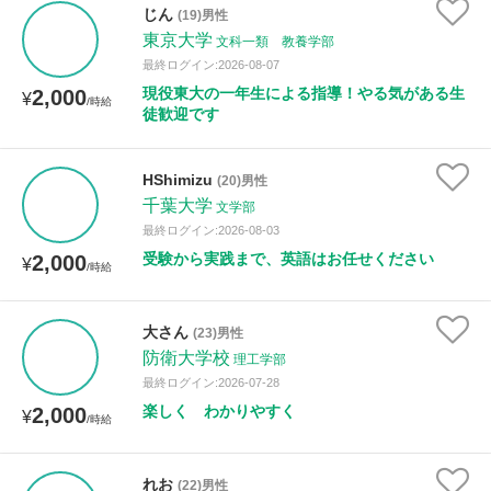
じん
(19)男性
東京大学
文科一類 教養学部
最終ログイン:2026-08-07
現役東大の一年生による指導！やる気がある生
2,000
¥
/時給
徒歓迎です
HShimizu
(20)男性
千葉大学
文学部
最終ログイン:2026-08-03
受験から実践まで、英語はお任せください
2,000
¥
/時給
大さん
(23)男性
防衛大学校
理工学部
最終ログイン:2026-07-28
楽しく わかりやすく
2,000
¥
/時給
れお
(22)男性