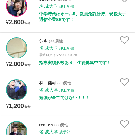
授業可能日
名城大学
理工学部
中学時代はオール5、教員免許所持、現役大手
月曜日
火曜日
水曜日
木曜日
金曜日
通信企業SEです！
2,600
¥
/時給
土曜日
日曜日
シキ
(22)男性
所属大学
名城大学
理工学部
最終ログイン:2025-08-28
指導実績多数あり。生徒募集中です！
2,000
¥
/時給
年齢：18-101歳
林 健司
(29)男性
名城大学
理工学部
勉強が全てではない！！！
性別
1,200
¥
/時給
tea_en
(22)男性
名城大学
農学部