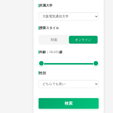
所属大学
月曜日
火曜日
水曜日
木曜日
金曜日
所属大学
授業スタイル
対面
オンライン
年齢：18-101歳
年齢：
18
-
101
歳
性別
性別
検索