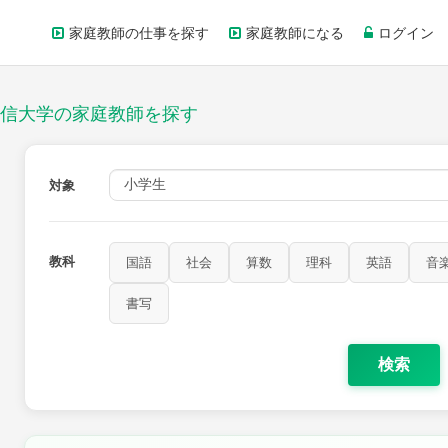
家庭教師の仕事を探す
家庭教師になる
ログイン
信大学の家庭教師を探す
対象
教科
国語
社会
算数
理科
英語
音
家庭科
保健・体育
図画工作
書写
書写
検索