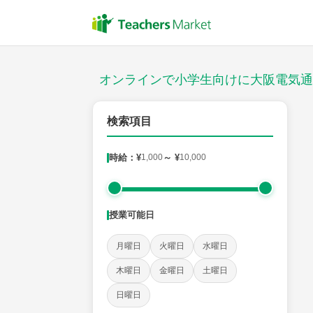
授業スタイル
対面
オンラインで小学生向けに大阪電気通
対象
検索項目
時給：¥
1,000
～ ¥
10,000
教科
国語
社会
算数
理科
英語
音楽
授業可能日
時給：¥1,000 ～ ¥10,000
月曜日
火曜日
水曜日
木曜日
金曜日
土曜日
授業可能日
日曜日