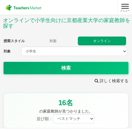
メニュー
授業スタイル
オンラインで小学生向けに京都産業大学の家庭教師を
探す
対面
オンライン
授業スタイル
対面
オンライン
対象
対象
検索
教科
詳しく検索する
国語
社会
算数
理科
英語
音楽
家庭科
保健・体育
図画工作
書写
16名
時給：¥1,000 ～ ¥10,000
の家庭教師が見つかりました。
並び順：