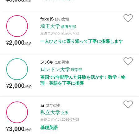
/時給
fxxqjS
(20)女性
埼玉大学
教養学部
最終ログイン:2026-07-22
一人ひとりに寄り添って丁寧に指導します
2,000
¥
/時給
スズキ
(18)男性
ロンドン大学
理学部
英国で7年間学んだ経験を活かす！数学・物
理・英語を丁寧に指導
2,000
¥
/時給
ar
(37)女性
私立大学
文系
最終ログイン:2026-07-09
基礎英語
3,000
¥
/時給