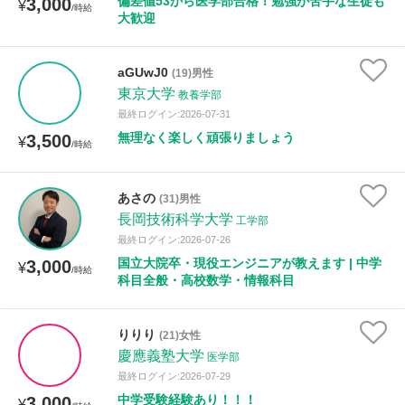
偏差値53から医学部合格！勉強が苦手な生徒も
3,000
¥
/時給
大歓迎
aGUwJ0
(19)男性
東京大学
教養学部
最終ログイン:2026-07-31
無理なく楽しく頑張りましょう
3,500
¥
/時給
あさの
(31)男性
長岡技術科学大学
工学部
最終ログイン:2026-07-26
国立大院卒・現役エンジニアが教えます | 中学
3,000
¥
/時給
科目全般・高校数学・情報科目
りりり
(21)女性
慶應義塾大学
医学部
最終ログイン:2026-07-29
中学受験経験あり！！！
3,000
¥