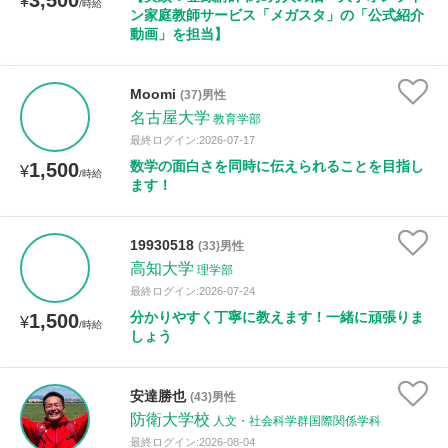
3,500
¥
/時給
ン家庭教師サービス「メガスタ」の「公式紹介
動画」を担当】
Moomi
(37)男性
名古屋大学
教育学部
最終ログイン:2026-07-17
数学の面白さを同時に伝えられることを目指し
1,500
¥
/時給
ます！
19930518
(33)男性
高知大学
理学部
最終ログイン:2026-07-24
分かりやすく丁寧に教えます！一緒に頑張りま
1,500
¥
/時給
しょう
安達勝也
(43)男性
防衛大学校
人文・社会科学群国際関係学科
最終ログイン:2026-08-04