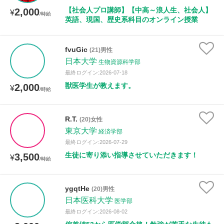
【社会人プロ講師】【中高～浪人生、社会人】
2,000
¥
/時給
英語、現国、歴史系科目のオンライン授業
fvuGic
(21)男性
日本大学
生物資源科学部
最終ログイン:2026-07-18
獣医学生が教えます。
2,000
¥
/時給
R.T.
(20)女性
東京大学
経済学部
最終ログイン:2026-07-29
生徒に寄り添い指導させていただきます！
3,500
¥
/時給
ygqtHe
(20)男性
日本医科大学
医学部
最終ログイン:2026-08-02