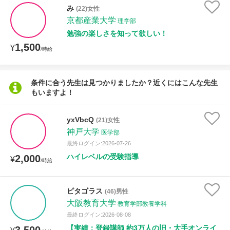
授業可能日
み
(22)女性
京都産業大学
理学部
月曜日
火曜日
水曜日
木曜日
金曜日
勉強の楽しさを知って欲しい！
1,500
¥
/時給
土曜日
日曜日
所属大学
条件に合う先生は見つかりましたか？近くにはこんな先生
もいますよ！
yxVbcQ
(21)女性
年齢：18-101歳
神戸大学
医学部
最終ログイン:2026-07-26
ハイレベルの受験指導
2,000
¥
/時給
性別
ピタゴラス
(46)男性
大阪教育大学
教育学部教養学科
最終ログイン:2026-08-08
【実績：登録講師 約3万人の旧・大手オンライ