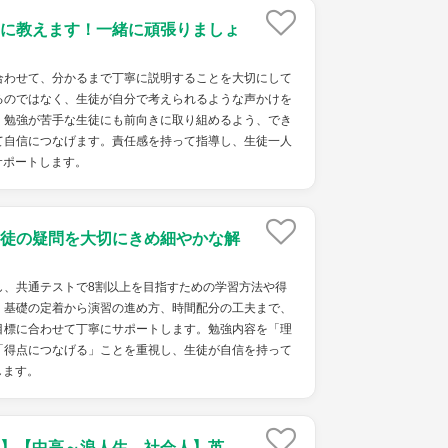
に教えます！一緒に頑張りましょ
わせて、分かるまで丁寧に説明することを大切にして
るのではなく、生徒が自分で考えられるような声かけを
、勉強が苦手な生徒にも前向きに取り組めるよう、でき
て自信につなげます。責任感を持って指導し、生徒一人
サポートします。
徒の疑問を大切にきめ細やかな解
し、共通テストで8割以上を目指すための学習方法や得
。基礎の定着から演習の進め方、時間配分の工夫まで、
目標に合わせて丁寧にサポートします。勉強内容を「理
「得点につなげる」ことを重視し、生徒が自信を持って
します。
】【中高～浪人生、社会人】英