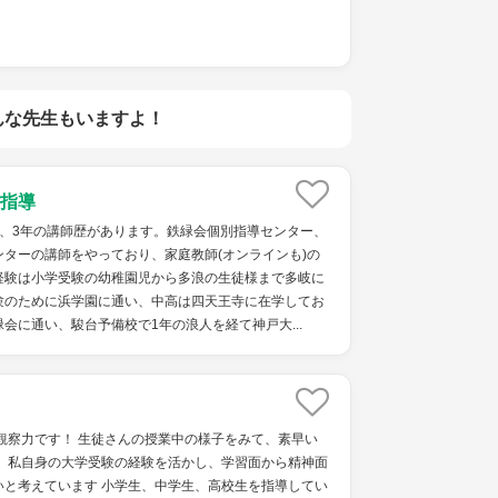
んな先生もいますよ！
指導
で、3年の講師歴があります。鉄緑会個別指導センター、
ターの講師をやっており、家庭教師(オンラインも)の
経験は小学受験の幼稚園児から多浪の生徒様まで多岐に
験のために浜学園に通い、中高は四天王寺に在学してお
会に通い、駿台予備校で1年の浪人を経て神戸大...
観察力です！ 生徒さんの授業中の様子をみて、素早い
！ 私自身の大学受験の経験を活かし、学習面から精神面
いと考えています 小学生、中学生、高校生を指導してい