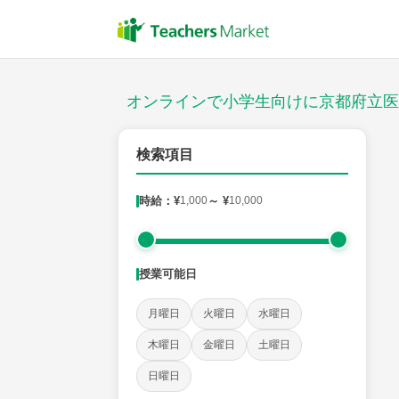
授業スタイル
対面
オンラインで小学生向けに京都府立医
対象
検索項目
時給：¥
1,000
～ ¥
10,000
教科
国語
社会
算数
理科
英語
音楽
授業可能日
時給：¥1,000 ～ ¥10,000
月曜日
火曜日
水曜日
木曜日
金曜日
土曜日
授業可能日
日曜日