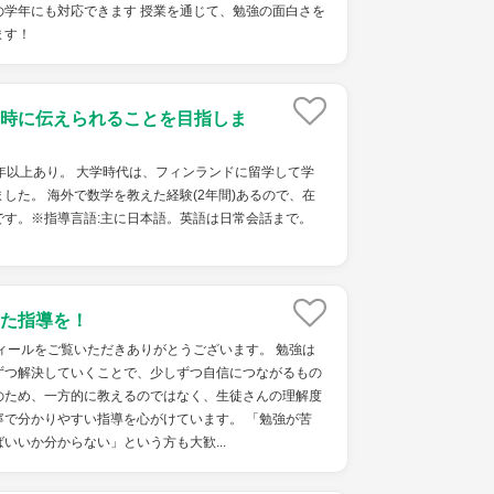
の学年にも対応できます 授業を通じて、勉強の面白さを
ます！
時に伝えられることを目指しま
年以上あり。 大学時代は、フィンランドに留学して学
した。 海外で数学を教えた経験(2年間)あるので、在
です。※指導言語:主に日本語。英語は日常会話まで。
た指導を！
ィールをご覧いただきありがとうございます。 勉強は
ずつ解決していくことで、少しずつ自信につながるもの
のため、一方的に教えるのではなく、生徒さんの理解度
寧で分かりやすい指導を心がけています。 「勉強が苦
いいか分からない」という方も大歓...