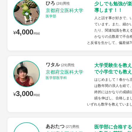
ひろ
少しでも勉強が楽
(26)男性
導します！！
京都府立医科大学
医学部
人と話す事が好きで、
ています。また、細か
4,000
たり、関連知識を教え
¥
/時給
かなりの点数差で不合
と反省を生かして、偏差値7
ワタル
大学受験生を教え
(29)男性
で小学生でも教え
京都府立医科大学
医学部医学科
はじめまして！春から
は数年間の浪人を経て、
3,000
終的にはかなりの成績(
¥
/時給
績を伸ばし、合格しまし
いずれも数学を教えていました
あおたつ
医学部に合格する
(27)男性