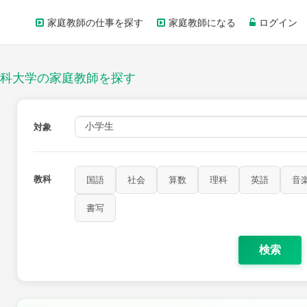
家庭教師の仕事を探す
家庭教師になる
ログイン
科大学の家庭教師を探す
対象
教科
国語
社会
算数
理科
英語
音
家庭科
保健・体育
図画工作
書写
書写
検索