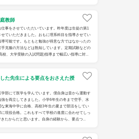
庭教師
お仕事をさせていただいています。昨年度は生徒の第1
させていただきました。おもに理系科目を指導させてい
指導可能です。もともと勉強が得意な方ではなかったの
苦手克服の方法などは熟知しています。定期試験などの
高校、大学受験の入試問題)指導まで幅広い指導に対...
した先生による要点をおさえた授
医学部にて医学を学んでいます。僕自身は昔から運動す
勉強を両立してきました。小学6年生の冬まで空手、水
関な東海中学に合格、高校3年生の夏まで部活をしてい
部に現役合格。これもすべて学校の進度に合わせてしっ
きたからだと思います。自身の経験から、要点つ...