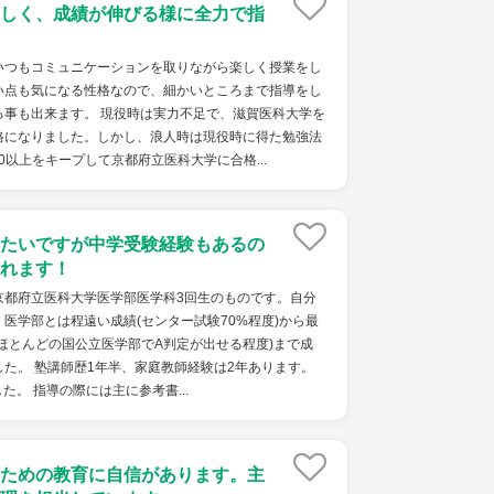
しく、成績が伸びる様に全力で指
いつもコミュニケーションを取りながら楽しく授業をし
い点も気になる性格なので、細かいところまで指導をし
る事も出来ます。 現役時は実力不足で、滋賀医科大学を
格になりました。しかし、浪人時は現役時に得た勉強法
0以上をキープして京都府立医科大学に合格...
たいですが中学受験経験もあるの
れます！
京都府立医科大学医学部医学科3回生のものです。自分
医学部とは程遠い成績(センター試験70%程度)から最
ほとんどの国公立医学部でA判定が出せる程度)まで成
た。 塾講師歴1年半、家庭教師経験は2年あります。
。 指導の際には主に参考書...
ための教育に自信があります。主