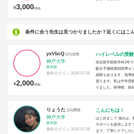
3,000
¥
/時給
条件に合う先生は見つかりましたか？近くにはこ
yxVbcQ
ハイレベルの受験
(21)女性
神戸大学
現在医学部医学科3年
医学部
駿台予備校個別指導セン
最終ログイン:2026-07-26
経験もあります。指導
2,000
渡ります。私は中学受
¥
/時給
りました。研伸館、鉄緑
りょうた
こんにちは！
(22)男性
神戸大学
はじめまして 強みは、
医学部
サポートを提供します
最終ログイン:2026-07-08
まで、丁寧にケアした