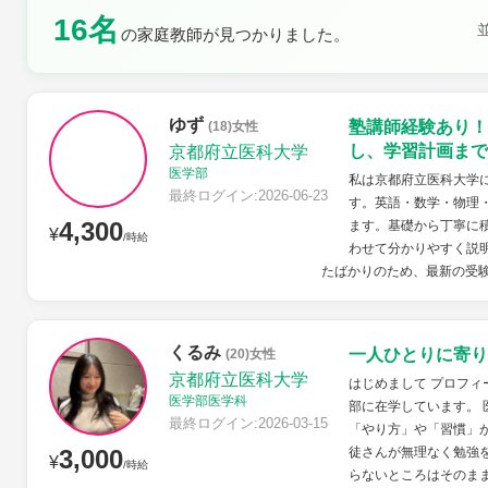
16名
土曜日
日曜日
の家庭教師が見つかりました。
ゆず
塾講師経験あり！
(18)女性
し、学習計画まで
京都府立医科大学
医学部
私は京都府立医科大学
最終ログイン:2026-06-23
す。英語・数学・物理
4,300
ます。基礎から丁寧に
¥
/時給
わせて分かりやすく説
たばかりのため、最新の受験
くるみ
一人ひとりに寄り
(20)女性
京都府立医科大学
はじめまして プロフ
医学部医学科
部に在学しています。
最終ログイン:2026-03-15
「やり方」や「習慣」
3,000
徒さんが無理なく勉強
¥
/時給
らないところはそのまま