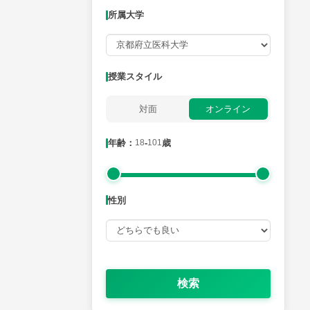
所属大学
月曜日
火曜日
水曜日
木曜日
金曜日
所属大学
授業スタイル
対面
オンライン
年齢：18-101歳
年齢：
18
-
101
歳
性別
性別
検索