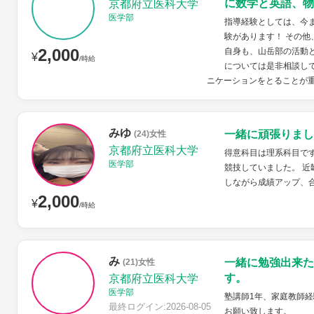
に数学と英語、物
京都府立医科大学
医学部
指導経験としては、今
験があります！ その他
2,000
自身も、山岳部の活動
¥
/時給
については是非相談し
ニケーションをとることが重
みゆ
一緒に頑張りまし
(24)女性
京都府立医科大学
得意科目は理系科目です
医学部
競技していました。 近
しながら成績アップ、
2,000
¥
/時給
み
一緒に勉強出来た
(21)女性
す。
京都府立医科大学
医学部
塾講師1年、家庭教師経
最終ログイン:2026-08-05
お願い致します。