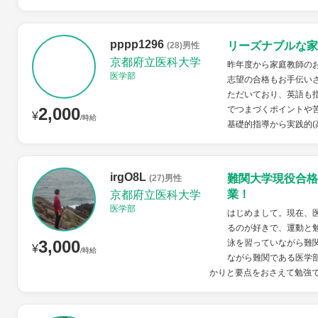
pppp1296
リーズナブルな家
(28)男性
京都府立医科大学
昨年度から家庭教師の
医学部
志望の合格もお手伝い
ただいており、英語も
2,000
でつまづくポイントや
¥
/時給
基礎的指導から実践的(
irgO8L
難関大学現役合格
(27)男性
業！
京都府立医科大学
医学部
はじめまして。現在、
るのが好きで、運動と
3,000
泳を習っていながら難
¥
/時給
ながら難関である医学
かりと要点をおさえて勉強で