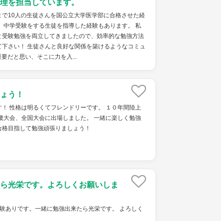
理を担当しています。
まで10人の生徒さんを国公立大学医学部に合格させた経
、中学受験をする生徒を指導した経験もあります。 私
と受験勉強を両立してきましたので、効率的な勉強方法
て下さい！ 生徒さんと良好な関係を築けるようなコミュ
要だと思い、そこに力を入...
ょう！
！ 性格は明るくてフレンドリーです。 １０年間陸上
畿大会、全国大会に出場しました。 一緒に楽しく勉強
合格目指して勉強頑張りましょう！
ら光栄です。よろしくお願いしま
験ありです。一緒に勉強出来たら光栄です。 よろしく