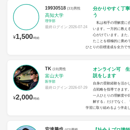
19930518
分かりやすく丁寧
(33)男性
う
高知大学
理学部
私は相手の理解度に合
最終ログイン:2026-07-24
います。一方的に教え
1,500
心がけています。また
¥
/時給
たことを積極的に褒め
ひとりの目標達成を全力で
TK
オンライン可 生
(19)男性
説をします
富山大学
医学部
自身の受験経験を活か
最終ログイン:2026-07-29
点戦略を指導できます
2,000
一人ひとりの理解度や
¥
/時給
解する」だけでなく、
学習に取り組めるよう伴走
安達勝也
【社会人プロ講師
(43)男性