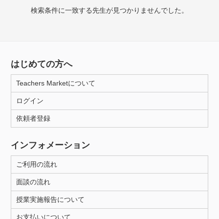
授業可能日
検索条件に一致する先生が見つかりませんでした。
月曜日
火曜日
水曜日
木曜日
金曜日
土曜日
日曜日
はじめての方へ
所属大学
Teachers Marketについて
ログイン
依頼者登録
年齢：18-101歳
インフォメーション
性別
ご利用の流れ
面談の流れ
授業実施報告について
お支払いについて