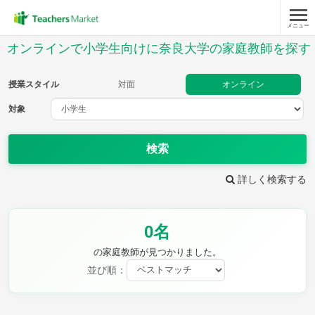
メニュー
授業スタイル
オンラインで小学生向けに奈良大学の家庭教師を探す
対面
オンライン
授業スタイル
対面
オンライン
対象
対象
検索
教科
詳しく検索する
国語
社会
算数
理科
英語
音楽
0名
家庭科
保健・体育
図画工作
書写
の家庭教師が見つかりました。
時給：¥1,000 ～ ¥10,000
並び順：