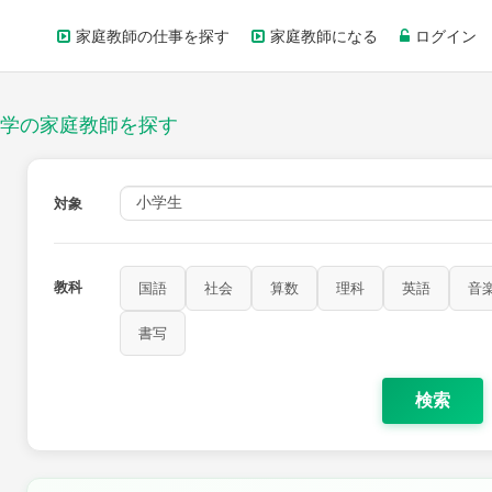
家庭教師の仕事を探す
家庭教師になる
ログイン
学の家庭教師を探す
対象
教科
国語
社会
算数
理科
英語
音
家庭科
保健・体育
図画工作
書写
書写
検索