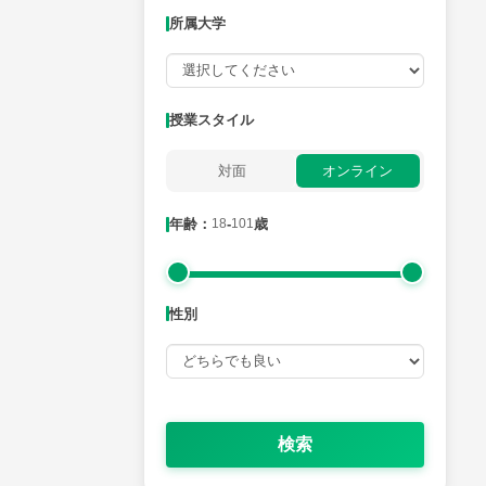
所属大学
月曜日
火曜日
水曜日
木曜日
金曜日
所属大学
授業スタイル
対面
オンライン
年齢：18-101歳
年齢：
18
-
101
歳
性別
性別
検索