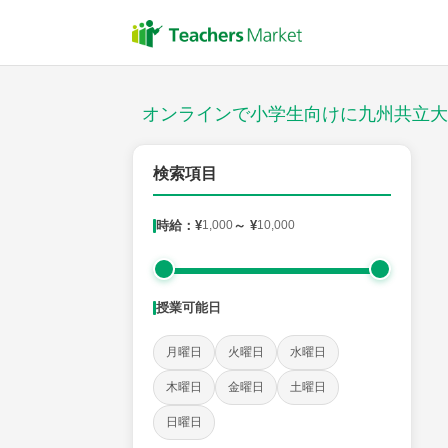
授業スタイル
対面
オンラインで小学生向けに九州共立大
対象
検索項目
時給：¥
1,000
～ ¥
10,000
教科
国語
社会
算数
理科
英語
音楽
授業可能日
時給：¥1,000 ～ ¥10,000
月曜日
火曜日
水曜日
木曜日
金曜日
土曜日
授業可能日
日曜日