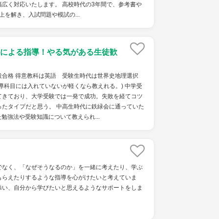
広く対応いたします。 高校時代の3年間で、参考書や
上を解き、入試問題や模試の...
による指導！やる気がある生徒歓
役合格 得意教科は英語 受験生時代は世界史地理選択
導科目には入れていないが軽くなら教えれる。) 中学受
てきており、大学受験では一発で成功。失敗を経てコツ
ったタイプだと思う。 中高生時代に鉄緑会に通っていた
勉強法や受験知識について教えられ...
でなく、「なぜそうなるのか」を一緒に考えたり、学ぶ
もらえたりするような指導を心がけたいと考えていま
添い、自分から学びたいと思えるようなサポートをしま