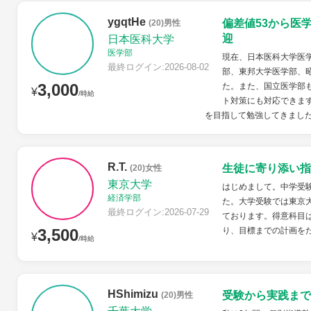
ygqtHe
偏差値53から医
(20)男性
迎
日本医科大学
医学部
現在、日本医科大学医学
最終ログイン:2026-08-02
部、東邦大学医学部、
3,000
た。また、国立医学部
¥
/時給
ト対策にも対応できます
を目指して勉強してきました
R.T.
生徒に寄り添い指
(20)女性
東京大学
はじめまして。中学受
経済学部
た。大学受験では東京
最終ログイン:2026-07-29
ております。得意科目
3,500
り、目標までの計画を
¥
/時給
HShimizu
受験から実践まで
(20)男性