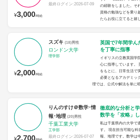
最終ログイン:2026-07-09
の経験をしました。そ
3,000
資格の勉強などを乗り
¥
/時給
たらお役に立てると嬉し
スズキ
英国で7年間学ん
(18)男性
を丁寧に指導
ロンドン大学
理学部
イギリスの立教英国学
心に指導しています。
2,000
をもとに、日常生活で
¥
/時給
必要となるアカデミッ
理では、公式や解法を単に暗
りんのすけ＠数学･情
徹底的な分析と学
数学を「攻略」し
報･地理
(20)男性
私は千葉県内の大学で
千葉工業大学
す。 現在担当可能な科
工学部
2,700
最終ログイン:2026-07-07
報、地理です。数学は
¥
/時給