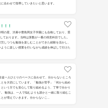
徒に合わせて指導していきたいと思います。
！！！
和明の星、渋幕や豊島岡女子学園にも合格しており、受
格しております。当時は算数が一番の得意科目でした。
苦労しつつも勉強を楽しむことができた経験を活かし、
いように楽しい授業を行いながら成績を伸ばして行けた
、生徒一人ひとりのペースに合わせて、分からないところ
ことを大切にしています。「勉強が苦手」「何から始め
」という方でも安心して取り組めるよう、丁寧で分かり
す。 勉強は、一人で悩むよりも誰かと一緒に取り組むこ
とが増えていきます。分からないこ...