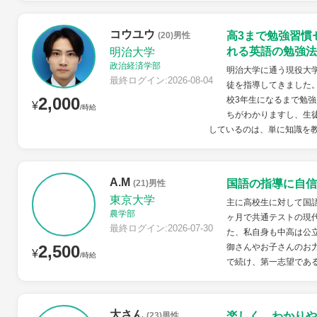
コウユウ
高3まで勉強習慣
(20)男性
れる英語の勉強法
明治大学
政治経済学部
明治大学に通う現役大学
最終ログイン:2026-08-04
徒を指導してきました
2,000
校3年生になるまで勉強
¥
/時給
ちがわかりますし、生
しているのは、単に知識を教
A.M
国語の指導に自信
(21)男性
東京大学
主に高校生に対して国語
農学部
ヶ月で共通テストの現代
最終ログイン:2026-07-30
た、私自身も中高は公
2,500
御さんやお子さんのお力
¥
/時給
で続け、第一志望である
大さん
楽しく わかりや
(23)男性