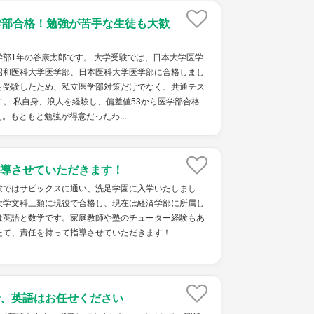
学部合格！勉強が苦手な生徒も大歓
部1年の谷康太郎です。 大学受験では、日本大学医学
昭和医科大学医学部、日本医科大学医学部に合格しまし
も受験したため、私立医学部対策だけでなく、共通テス
。 私自身、浪人を経験し、偏差値53から医学部合格
。もともと勉強が得意だったわ...
導させていただきます！
験ではサピックスに通い、洗足学園に入学いたしまし
大学文科三類に現役で合格し、現在は経済学部に所属し
は英語と数学です。家庭教師や塾のチューター経験もあ
たて、責任を持って指導させていただきます！
、英語はお任せください