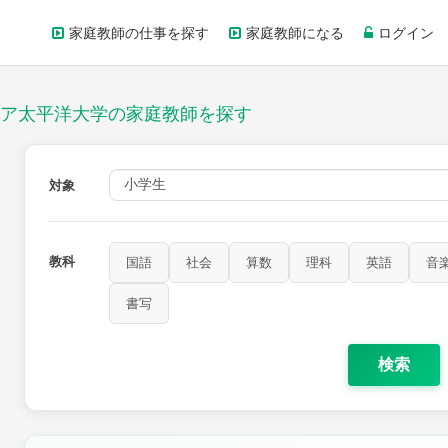
家庭教師の仕事を探す
家庭教師になる
ログイン
ア太平洋大学の家庭教師を探す
対象
教科
国語
社会
算数
理科
英語
音
家庭科
保健・体育
図画工作
書写
書写
検索