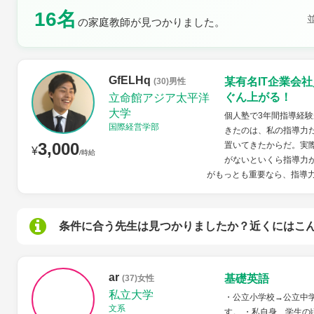
16名
土曜日
日曜日
の家庭教師が見つかりました。
GfELHq
某有名IT企業会
(30)男性
ぐん上がる！
立命館アジア太平洋
大学
個人塾で3年間指導経験
国際経営学部
きたのは、私の指導力
3,000
置いてきたからだ。実
¥
/時給
がないといくら指導力
がもっとも重要なら、指導力
条件に合う先生は見つかりましたか？近くにはこ
ar
基礎英語
(37)女性
私立大学
・公立小学校→公立中
文系
す。 ・私自身、学生の