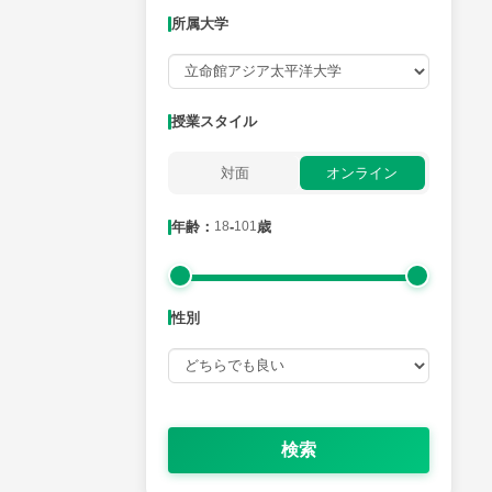
所属大学
月曜日
火曜日
水曜日
木曜日
金曜日
所属大学
授業スタイル
対面
オンライン
年齢：18-101歳
年齢：
18
-
101
歳
性別
性別
検索