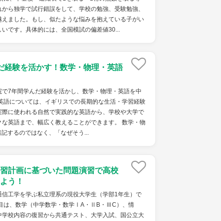
れから独学で試行錯誤をして、学校の勉強、受験勉強、
越えました。もし、似たような悩みを抱えている子がい
いです。具体的には、全国模試の偏差値30...
だ経験を活かす！数学・物理・英語
院で7年間学んだ経験を活かし、数学・物理・英語を中
 英語については、イギリスでの長期的な生活・学習経験
実際に使われる自然で実践的な英語から、学校や大学で
クな英語まで、幅広く教えることができます。 数学・物
記するのではなく、「なぜそう...
習計画に基づいた問題演習で高校
よう！
通信工学を学ぶ私立理系の現役大学生（学部1年生）で
目は、数学（中学数学・数学ⅠA・ⅡB・ⅢC）、情
中学校内容の復習から共通テスト、大学入試、国公立大