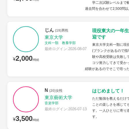
学二次試験レベルまで幅
過去問を合わせて2,500問以
じん
現役東大の一年生
(19)男性
迎です
東京大学
文科一類 教養学部
東京大学文科一類に現
最終ログイン:2026-08-07
(ブランクがあるので指
2,000
験や高校受験は失敗し
¥
/時給
コツ努力してきて受か
経験があるのでそこで培った
N
はじめまして！
(20)女性
東京藝術大学
ただ勉強を教えるだけ
音楽学部
ことの楽しさを感じて
最終ログイン:2026-07-13
す。一人ひとりに寄り
3,500
す。
¥
/時給