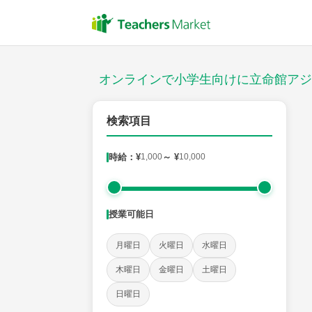
授業スタイル
対面
オンラインで小学生向けに立命館アジ
対象
検索項目
時給：¥
1,000
～ ¥
10,000
教科
国語
社会
算数
理科
英語
音楽
授業可能日
時給：¥1,000 ～ ¥10,000
月曜日
火曜日
水曜日
木曜日
金曜日
土曜日
授業可能日
日曜日