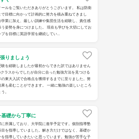
ィールをご覧いただきありがとうございます。 私は防衛
まで目標に向かって計画的に努力を積み重ねてきまし
の学業に加え、厳しい訓練や集団生活を経験し、責任感
添う姿勢を身につけました。 現在も学びを大切にしてお
ップを目標に英語学習を継続してい...
張りましょう
受験を経験しましたが最初からできた訳ではありません
のクラスからでしたが自分に合った勉強方法を見つける
年の東大入試で合格点を獲得するまでに至りました。努
結果も産むことができます。 一緒に勉強の楽しいところ
ょう。
を基礎から丁寧に
部に所属しており、大学院に進学予定です。個別指導塾
科目を指導していました。解き方だけではなく、基礎か
かを指導していきたいと思っています。勉強が苦手な子