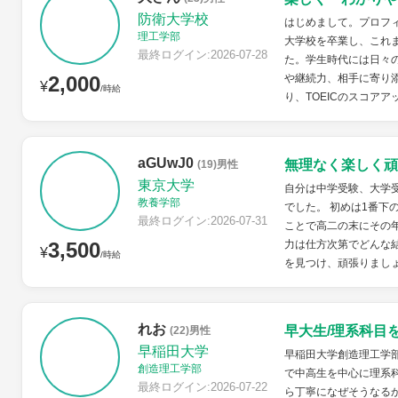
防衛大学校
はじめまして。プロフ
理工学部
大学校を卒業し、これ
最終ログイン:2026-07-28
た。学生時代には日々
2,000
や継続力、相手に寄り
¥
/時給
り、TOEICのスコアア
aGUwJ0
無理なく楽しく頑
(19)男性
東京大学
自分は中学受験、大学
教養学部
でした。 初めは1番下
最終ログイン:2026-07-31
ことで高二の末にその
3,500
力は仕方次第でどんな
¥
/時給
を見つけ、頑張りまし
れお
早大生/理系科目
(22)男性
早稲田大学
早稲田大学創造理工学
創造理工学部
で中高生を中心に理系
最終ログイン:2026-07-22
ら丁寧になぜそうなる