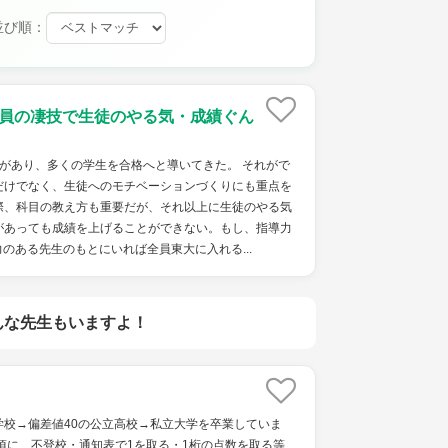
並び順：
社員の凄技で生徒のやる気・成績ぐん
があり、多くの学生を合格へと導いてきた。 それがで
だけでなく、生徒へのモチベーションづくりにも重点を
際、科目の教え方も重要だが、それ以上に生徒のやる気
があっても成績を上げることができない。もし、指導力
のある先生のもとにいれば全員東大に入れる...
んな先生もいますよ！
学校→偏差値40の公立高校→私立大学を卒業していま
頃に、不登校・通知表で1を取る・1桁の点数を取る等