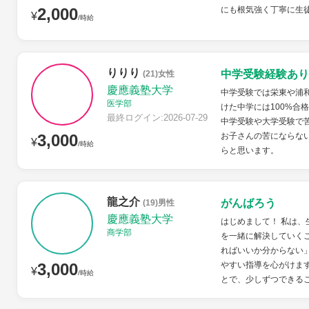
2,000
にも根気強く丁寧に生
¥
/時給
りりり
中学受験経験あり
(21)女性
慶應義塾大学
中学受験では栄東や浦
医学部
けた中学には100%合
最終ログイン:2026-07-29
中学受験や大学受験で
3,000
お子さんの苦にならな
¥
/時給
らと思います。
龍之介
がんばろう
(19)男性
慶應義塾大学
はじめまして！ 私は
商学部
を一緒に解決していく
ればいいか分からない
3,000
やすい指導を心がけま
¥
/時給
とで、少しずつできるこ