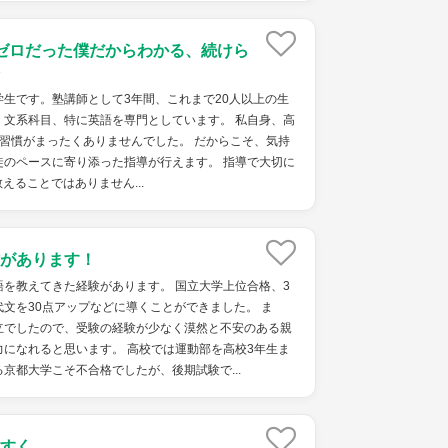
ゼロだった僕だからわかる、続けら
生です。塾講師として3年間、これまで20人以上の生
。文系科目、特に英語を専門としています。 私自身、高
習慣がまったくありませんでした。 だからこそ、気持
徒のペースに寄り添った指導が行えます。 指導で大切に
えることではありません...
があります！
を教えてきた経験があります。 国立大学上位合格、3
文を30点アップなどに導くことができました。 ま
立でしたので、受験の経験が少なく漠然と不安のある親
になれると思います。 高校では運動部を高校3年生ま
京都大学こそ不合格でしたが、後期試験で...
すく