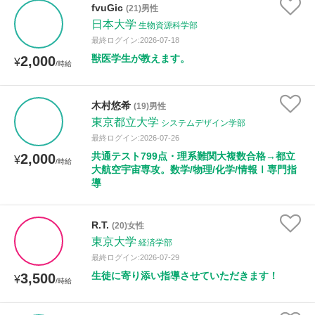
fvuGic
(21)男性
日本大学
生物資源科学部
最終ログイン:2026-07-18
獣医学生が教えます。
2,000
¥
/時給
木村悠希
(19)男性
東京都立大学
システムデザイン学部
最終ログイン:2026-07-26
共通テスト799点・理系難関大複数合格→都立
2,000
¥
/時給
大航空宇宙専攻。数学/物理/化学/情報Ⅰ専門指
導
R.T.
(20)女性
東京大学
経済学部
最終ログイン:2026-07-29
生徒に寄り添い指導させていただきます！
3,500
¥
/時給