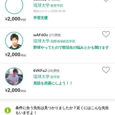
授業可能日
琉球大学
教育学部
最終ログイン:2026-03-20
月曜日
火曜日
水曜日
木曜日
金曜日
学習支援
2,000
¥
/時給
土曜日
日曜日
wAFdOz
(27)男性
所属大学
琉球大学
国際地域創造学部
野球やってたので部活生の悩みとかも聞けます
2,000
¥
/時給
年齢：18-101歳
6VKFaJ
(29)男性
琉球大学
医学部
英語を武器にしよう！！
性別
2,000
¥
/時給
条件に合う先生は見つかりましたか？近くにはこんな先生
もいますよ！