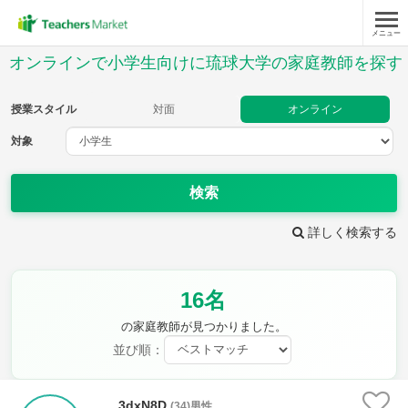
メニュー
授業スタイル
オンラインで小学生向けに琉球大学の家庭教師を探す
対面
オンライン
授業スタイル
対面
オンライン
対象
対象
検索
教科
詳しく検索する
国語
社会
算数
理科
英語
音楽
16名
家庭科
保健・体育
図画工作
書写
の家庭教師が見つかりました。
時給：¥1,000 ～ ¥10,000
並び順：
3dxN8D
(34)男性