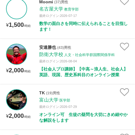
Moomi
(37)男性
名古屋大学
教育学部
最終ログイン:2026-07-17
数学の面白さを同時に伝えられることを目指し
1,500
¥
/時給
ます！
安達勝也
(43)男性
防衛大学校
人文・社会科学群国際関係学科
最終ログイン:2026-08-04
【社会人プロ講師】【中高～浪人生、社会人】
2,000
¥
/時給
英語、現国、歴史系科目のオンライン授業
TK
(19)男性
富山大学
医学部
最終ログイン:2026-07-29
オンライン可 生徒の疑問を大切にきめ細やか
2,000
¥
/時給
な解説をします