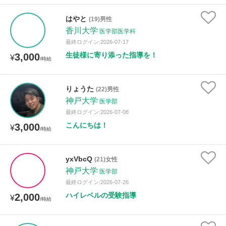
はやと
(19)男性
香川大学
医学部医学科
最終ログイン:2026-07-17
生徒様に寄り添った指導を！
3,000
¥
/時給
りょうた
(22)男性
神戸大学
医学部
最終ログイン:2026-07-08
こんにちは！
3,000
¥
/時給
yxVbcQ
(21)女性
神戸大学
医学部
最終ログイン:2026-07-26
ハイレベルの受験指導
2,000
¥
/時給