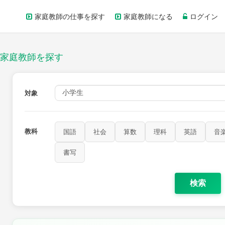
家庭教師の仕事を探す
家庭教師になる
ログイン
家庭教師を探す
対象
教科
国語
社会
算数
理科
英語
音
家庭科
保健・体育
図画工作
書写
書写
検索