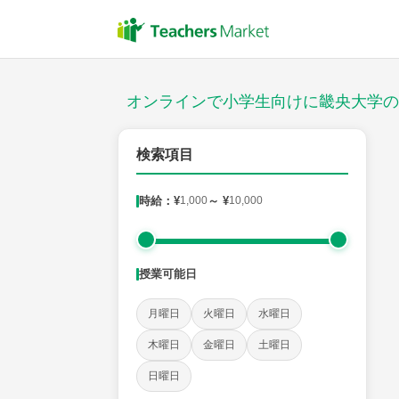
授業スタイル
対面
オンラインで小学生向けに畿央大学の
対象
検索項目
時給：¥
1,000
～ ¥
10,000
教科
国語
社会
算数
理科
英語
音楽
授業可能日
時給：¥1,000 ～ ¥10,000
月曜日
火曜日
水曜日
木曜日
金曜日
土曜日
授業可能日
日曜日