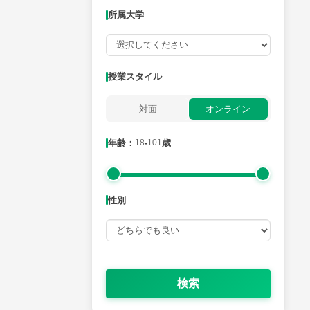
所属大学
月曜日
火曜日
水曜日
木曜日
金曜日
所属大学
授業スタイル
対面
オンライン
年齢：18-101歳
年齢：
18
-
101
歳
性別
性別
検索