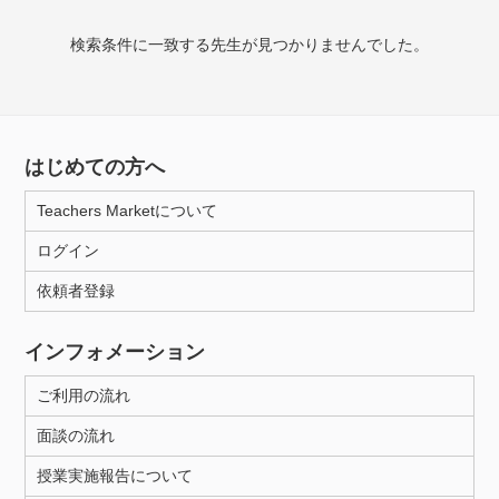
授業可能日
検索条件に一致する先生が見つかりませんでした。
月曜日
火曜日
水曜日
木曜日
金曜日
土曜日
日曜日
はじめての方へ
所属大学
Teachers Marketについて
ログイン
年齢：18-101歳
依頼者登録
インフォメーション
性別
ご利用の流れ
面談の流れ
授業実施報告について