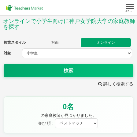
メニュー
授業スタイル
オンラインで小学生向けに神戸女学院大学の家庭教師
を探す
対面
オンライン
授業スタイル
対面
オンライン
対象
対象
検索
教科
詳しく検索する
国語
社会
算数
理科
英語
音楽
家庭科
保健・体育
図画工作
書写
0名
時給：¥1,000 ～ ¥10,000
の家庭教師が見つかりました。
並び順：