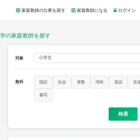
家庭教師の仕事を探す
家庭教師になる
ログイン
学の家庭教師を探す
対象
教科
国語
社会
算数
理科
英語
音
家庭科
保健・体育
図画工作
書写
書写
検索