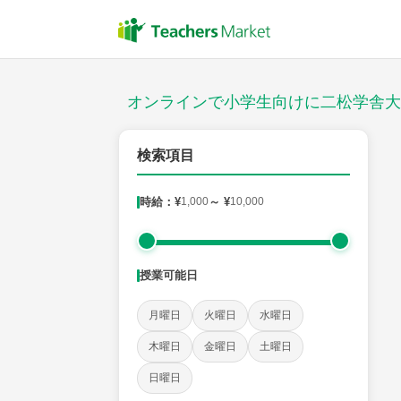
授業スタイル
対面
オンラインで小学生向けに二松学舎大
対象
検索項目
時給：¥
1,000
～ ¥
10,000
教科
国語
社会
算数
理科
英語
音楽
授業可能日
時給：¥1,000 ～ ¥10,000
月曜日
火曜日
水曜日
木曜日
金曜日
土曜日
授業可能日
日曜日