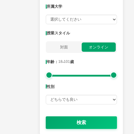
所属大学
月曜日
火曜日
水曜日
木曜日
金曜日
所属大学
授業スタイル
対面
オンライン
年齢：18-101歳
年齢：
18
-
101
歳
性別
性別
検索