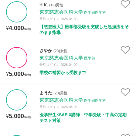
授業可能日
H.K.
(18)男性
東京慈恵会医科大学
医学部医学科
月曜日
火曜日
水曜日
木曜日
金曜日
最終ログイン:2026-04-30
【慈恵医大】医学部受験を突破した勉強法をそ
4,000
¥
/時給
土曜日
日曜日
のまま指導
所属大学
さやか
(23)女性
東京慈恵会医科大学
医学部
最終ログイン:2026-04-09
学校の補習から受験まで
5,000
¥
年齢：18-101歳
/時給
ようた
(23)男性
東京慈恵会医科大学
性別
医学部医学科
最終ログイン:2026-04-05
医学部生×SAPIX講師｜中学受験・中高の定期
5,000
¥
/時給
テスト対策