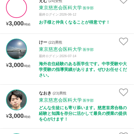
えむ
(24)女性
東京慈恵会医科大学
医学部
最終ログイン:2026-06-12
お子様と仲良くなることが得意です！
3,000
¥
/時給
けー
(22)男性
東京慈恵会医科大学
医学部
最終ログイン:2026-07-14
海外在住経験のある医学生です。中学受験や大
3,000
¥
/時給
学受験の指導実績があります。ぜひお任せくだ
さい。
なおき
(23)男性
東京慈恵会医科大学
医学部
どんな生徒にも寄り添います。慈恵首席合格の
経験と知識を存分に活かして最良の授業の提供
3,000
¥
/時給
を心がけます！