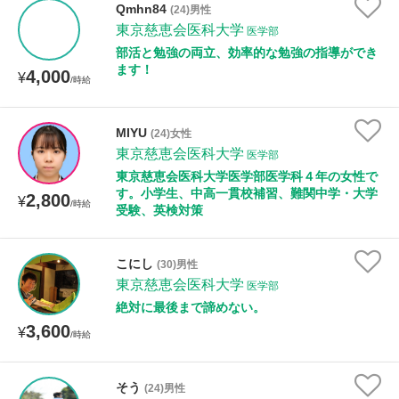
Qmhn84
(24)男性
東京慈恵会医科大学
医学部
部活と勉強の両立、効率的な勉強の指導ができ
ます！
4,000
¥
/時給
MIYU
(24)女性
東京慈恵会医科大学
医学部
東京慈恵会医科大学医学部医学科４年の女性で
す。小学生、中高一貫校補習、難関中学・大学
2,800
¥
/時給
受験、英検対策
こにし
(30)男性
東京慈恵会医科大学
医学部
絶対に最後まで諦めない。
3,600
¥
/時給
そう
(24)男性