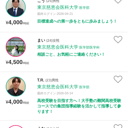
こう
(25)男性
東京慈恵会医科大学
医学部
最終ログイン:2026-04-21
目標達成への第一歩をともに歩みましょう！
4,000
¥
/時給
まい
(24)女性
東京慈恵会医科大学
医学部医学科
相談ごと、お気軽にご連絡ください！
4,500
¥
/時給
T.R.
(23)男性
東京慈恵会医科大学
医学部
最終ログイン:2026-03-14
高校受験を目指す方へ！大手塾の難関高校受験
4,000
¥
/時給
コースでの集団指導経験を活かして指導して参
ります！