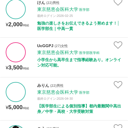
けん
(22)男性
東京慈恵会医科大学
医学部
最終ログイン:2026-02-25
勉強の楽しさをお伝えできるよう努めます！│
2,000
¥
/時給
医学部生｜中高一貫
UcGGPJ
(27)女性
東京慈恵会医科大学
医学部医学科
小学生から高卒生まで指導経験あり。オンライ
ン対応可能。
3,500
¥
/時給
みりん
(22)男性
東京慈恵会医科大学
医学部
最終ログイン:2026-04-30
【医学部生による個別指導】都内最難関中高出
5,000
¥
/時給
身／中学・高校・大学受験対策