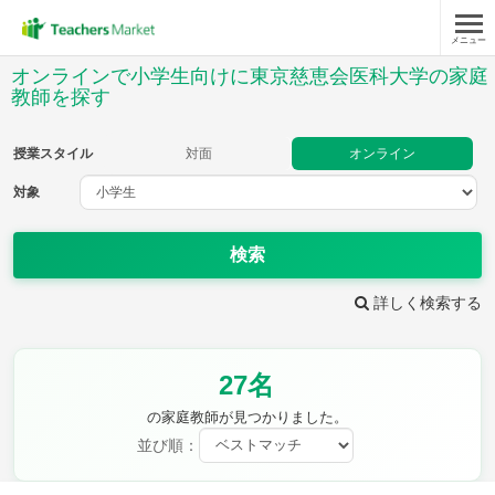
メニュー
授業スタイル
オンラインで小学生向けに東京慈恵会医科大学の家庭
教師を探す
対面
オンライン
授業スタイル
対面
オンライン
対象
対象
検索
教科
詳しく検索する
国語
社会
算数
理科
英語
音楽
家庭科
保健・体育
図画工作
書写
27名
時給：¥1,000 ～ ¥10,000
の家庭教師が見つかりました。
並び順：