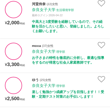
授業可能日
河堂伶奈
(22)女性
奈良女子大学
生活環境学部
月曜日
火曜日
水曜日
木曜日
金曜日
最終ログイン:2026-04-22
中高大と3度受験を経験しているので、その経
2,000
¥
/時給
土曜日
日曜日
験を活かしたいと思い、登録しました。よろし
くお願いします。
所属大学
moca
(37)女性
奈良女子大学
理学部
お子さまの特性を徹底的に分析し、最適な指導
年齢：18-101歳
をするのが得意な社会人家庭教師です。
3,300
¥
/時給
ゆう
(25)女性
性別
奈良女子大学
理学部
楽しく勉強かつ成績アップを目指します！！受
験・定期テスト対策のお手伝いします！
2,500
¥
/時給