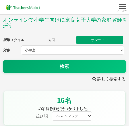
メニュー
授業スタイル
オンラインで小学生向けに奈良女子大学の家庭教師を
探す
対面
オンライン
授業スタイル
対面
オンライン
対象
対象
検索
教科
詳しく検索する
国語
社会
算数
理科
英語
音楽
家庭科
保健・体育
図画工作
書写
16名
時給：¥1,000 ～ ¥10,000
の家庭教師が見つかりました。
並び順：