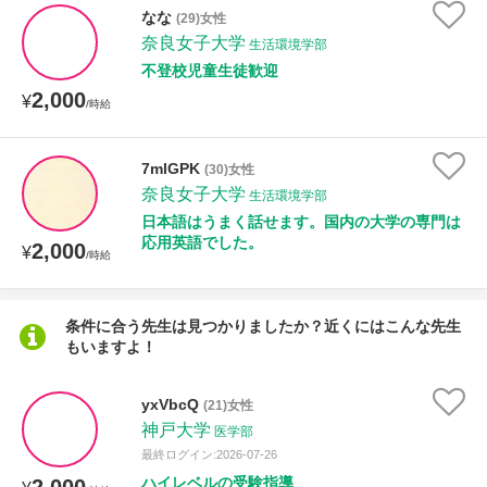
なな
(29)女性
奈良女子大学
生活環境学部
不登校児童生徒歓迎
2,000
¥
/時給
7mlGPK
(30)女性
奈良女子大学
生活環境学部
日本語はうまく話せます。国内の大学の専門は
応用英語でした。
2,000
¥
/時給
条件に合う先生は見つかりましたか？近くにはこんな先生
もいますよ！
yxVbcQ
(21)女性
神戸大学
医学部
最終ログイン:2026-07-26
ハイレベルの受験指導