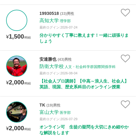
19930518
(33)男性
高知大学
理学部
最終ログイン:2026-07-24
分かりやすく丁寧に教えます！一緒に頑張りま
1,500
¥
/時給
しょう
安達勝也
(43)男性
防衛大学校
人文・社会科学群国際関係学科
最終ログイン:2026-08-04
【社会人プロ講師】【中高～浪人生、社会人】
2,000
¥
/時給
英語、現国、歴史系科目のオンライン授業
TK
(19)男性
富山大学
医学部
最終ログイン:2026-07-29
オンライン可 生徒の疑問を大切にきめ細やか
2,000
¥
/時給
な解説をします