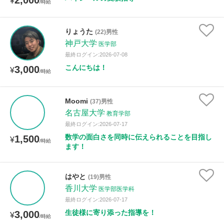
2,000
¥
/時給
りょうた
(22)男性
神戸大学
医学部
最終ログイン:2026-07-08
こんにちは！
3,000
¥
/時給
Moomi
(37)男性
名古屋大学
教育学部
最終ログイン:2026-07-17
数学の面白さを同時に伝えられることを目指し
1,500
¥
/時給
ます！
はやと
(19)男性
香川大学
医学部医学科
最終ログイン:2026-07-17
生徒様に寄り添った指導を！
3,000
¥
/時給