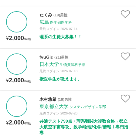
たくみ
(19)男性
広島
医学部医学科
最終ログイン:2026-07-14
理系の生徒大募集！！
2,000
¥
/時給
fvuGic
(21)男性
日本大学
生物資源科学部
最終ログイン:2026-07-18
獣医学生が教えます。
2,000
¥
/時給
木村悠希
(19)男性
東京都立大学
システムデザイン学部
最終ログイン:2026-07-26
共通テスト799点・理系難関大複数合格→都立
2,000
¥
/時給
大航空宇宙専攻。数学/物理/化学/情報Ⅰ専門指
導