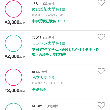
りりり
(21)女性
慶應義塾大学
医学部
最終ログイン:2026-07-29
中学受験経験あり！！！
3,000
¥
/時給
スズキ
(18)男性
ロンドン大学
理学部
英国で7年間学んだ経験を活かす！数学・物
理・英語を丁寧に指導
2,000
¥
/時給
ar
(37)女性
私立大学
文系
最終ログイン:2026-07-09
基礎英語
3,000
¥
/時給
aGUwJ0
(19)男性