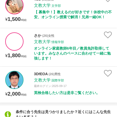
授業可能日
文教大学
文学部
【 募集中！】教えるのが好きです！休校中の不
月曜日
火曜日
水曜日
木曜日
金曜日
安、オンライン授業で解消！兄弟一緒OK！
1,500
¥
/時給
土曜日
日曜日
さか
(26)女性
所属大学
文教大学
情報学部
オンライン家庭教師6年目／教員免許取得して
います。みなさんのペースに合わせて一緒に勉
1,800
¥
/時給
強します！
年齢：18-101歳
3DfEOA
(26)男性
文教大学
国際学部
性別
最終ログイン:2025-09-17
英検合格したい方は是非ご覧ください。
2,000
¥
/時給
条件に合う先生は見つかりましたか？近くにはこんな先生
もいますよ！