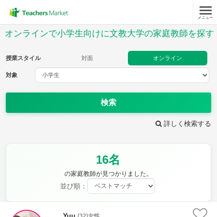
メニュー
授業スタイル
オンラインで小学生向けに文教大学の家庭教師を探す
対面
オンライン
授業スタイル
対面
オンライン
対象
対象
検索
教科
詳しく検索する
国語
社会
算数
理科
英語
音楽
16名
家庭科
保健・体育
図画工作
書写
の家庭教師が見つかりました。
時給：¥1,000 ～ ¥10,000
並び順：
Yuu
(32)女性