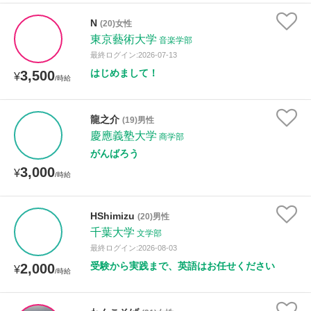
N
(20)女性
東京藝術大学
音楽学部
最終ログイン:2026-07-13
はじめまして！
3,500
¥
/時給
龍之介
(19)男性
慶應義塾大学
商学部
がんばろう
3,000
¥
/時給
HShimizu
(20)男性
千葉大学
文学部
最終ログイン:2026-08-03
受験から実践まで、英語はお任せください
2,000
¥
/時給