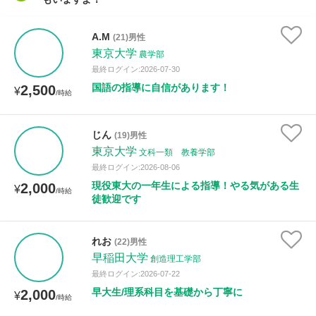
A.M
(21)男性
東京大学
農学部
最終ログイン:2026-07-30
国語の指導に自信があります！
2,500
¥
/時給
じん
(19)男性
東京大学
文科一類 教養学部
最終ログイン:2026-08-06
現役東大の一年生による指導！やる気がある生
2,000
¥
/時給
徒歓迎です
れお
(22)男性
早稲田大学
創造理工学部
最終ログイン:2026-07-22
早大生/理系科目を基礎から丁寧に
2,000
¥
/時給