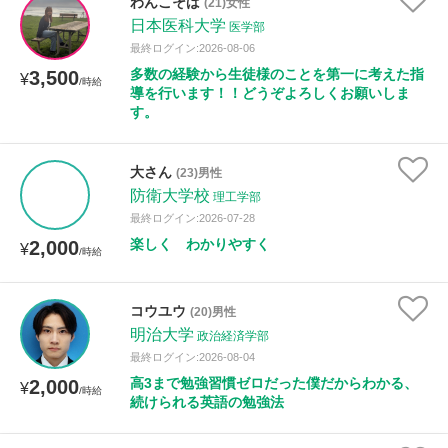
わんこそば
(21)女性
日本医科大学
医学部
最終ログイン:2026-08-06
多数の経験から生徒様のことを第一に考えた指
3,500
¥
/時給
導を行います！！どうぞよろしくお願いしま
す。
大さん
(23)男性
防衛大学校
理工学部
最終ログイン:2026-07-28
楽しく わかりやすく
2,000
¥
/時給
コウユウ
(20)男性
明治大学
政治経済学部
最終ログイン:2026-08-04
高3まで勉強習慣ゼロだった僕だからわかる、
2,000
¥
/時給
続けられる英語の勉強法