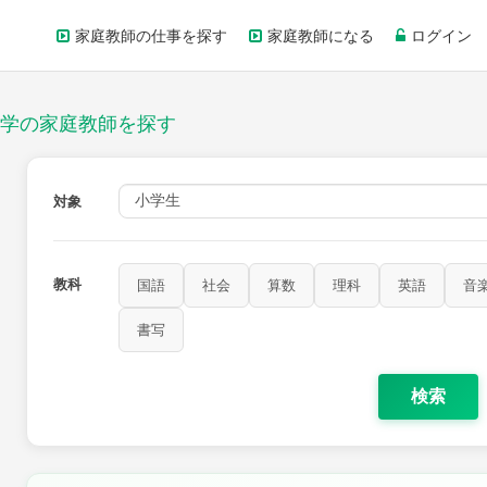
家庭教師の仕事を探す
家庭教師になる
ログイン
学の家庭教師を探す
対象
教科
国語
社会
算数
理科
英語
音
家庭科
保健・体育
図画工作
書写
書写
検索