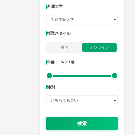
所属大学
月曜日
火曜日
水曜日
木曜日
金曜日
所属大学
授業スタイル
対面
オンライン
年齢：18-101歳
年齢：
18
-
101
歳
性別
性別
検索