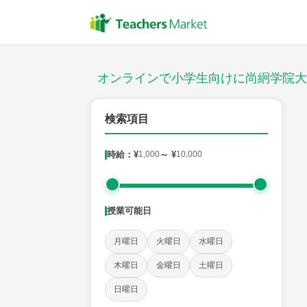
授業スタイル
対面
オンラインで小学生向けに尚絅学院大
対象
検索項目
時給：¥
1,000
～ ¥
10,000
教科
国語
社会
算数
理科
英語
音楽
授業可能日
時給：¥1,000 ～ ¥10,000
月曜日
火曜日
水曜日
木曜日
金曜日
土曜日
授業可能日
日曜日