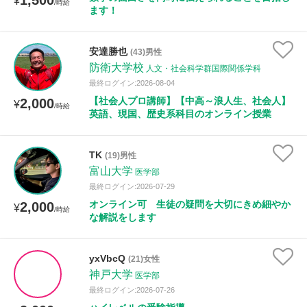
1,500
¥
/時給
ます！
安達勝也
(43)男性
防衛大学校
人文・社会科学群国際関係学科
最終ログイン:2026-08-04
【社会人プロ講師】【中高～浪人生、社会人】
2,000
¥
/時給
英語、現国、歴史系科目のオンライン授業
TK
(19)男性
富山大学
医学部
最終ログイン:2026-07-29
オンライン可 生徒の疑問を大切にきめ細やか
2,000
¥
/時給
な解説をします
yxVbcQ
(21)女性
神戸大学
医学部
最終ログイン:2026-07-26