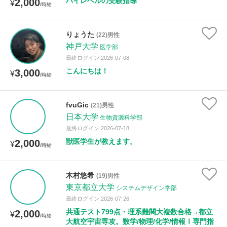
ハイレベルの受験指導
2,000
¥
/時給
りょうた
(22)男性
神戸大学
医学部
最終ログイン:2026-07-08
こんにちは！
3,000
¥
/時給
fvuGic
(21)男性
日本大学
生物資源科学部
最終ログイン:2026-07-18
獣医学生が教えます。
2,000
¥
/時給
木村悠希
(19)男性
東京都立大学
システムデザイン学部
最終ログイン:2026-07-26
共通テスト799点・理系難関大複数合格→都立
2,000
¥
/時給
大航空宇宙専攻。数学/物理/化学/情報Ⅰ専門指