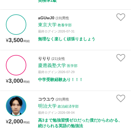
英検準1級
aGUwJ0
(19)男性
東京大学
教養学部
最終ログイン:2026-07-31
無理なく楽しく頑張りましょう
3,500
¥
/時給
りりり
(21)女性
慶應義塾大学
医学部
最終ログイン:2026-07-29
中学受験経験あり！！！
3,000
¥
/時給
コウユウ
(20)男性
明治大学
政治経済学部
最終ログイン:2026-08-04
高3まで勉強習慣ゼロだった僕だからわかる、
2,000
¥
/時給
続けられる英語の勉強法