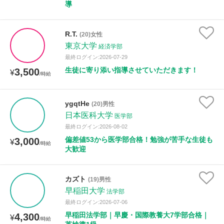
導
R.T.
(20)女性
東京大学
経済学部
最終ログイン:2026-07-29
生徒に寄り添い指導させていただきます！
3,500
¥
/時給
ygqtHe
(20)男性
日本医科大学
医学部
最終ログイン:2026-08-02
偏差値53から医学部合格！勉強が苦手な生徒も
3,000
¥
/時給
大歓迎
カズト
(19)男性
早稲田大学
法学部
最終ログイン:2026-07-06
早稲田法学部｜早慶・国際教養大7学部合格｜
4,300
¥
/時給