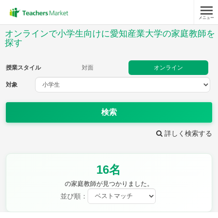
メニュー
授業スタイル
オンラインで小学生向けに愛知産業大学の家庭教師を
探す
対面
オンライン
授業スタイル
対面
オンライン
対象
対象
検索
教科
詳しく検索する
国語
社会
算数
理科
英語
音楽
家庭科
保健・体育
図画工作
書写
16名
時給：¥1,000 ～ ¥10,000
の家庭教師が見つかりました。
並び順：