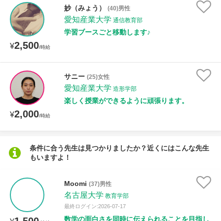
授業可能日
妙（みょう）
(40)男性
愛知産業大学
通信教育部
月曜日
火曜日
水曜日
木曜日
金曜日
学習ブースごと移動します♪
2,500
¥
/時給
土曜日
日曜日
所属大学
サニー
(25)女性
愛知産業大学
造形学部
楽しく授業ができるように頑張ります。
2,000
¥
/時給
年齢：18-101歳
条件に合う先生は見つかりましたか？近くにはこんな先生
もいますよ！
性別
Moomi
(37)男性
名古屋大学
教育学部
最終ログイン:2026-07-17
数学の面白さを同時に伝えられることを目指し