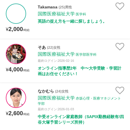
Takamasa
(25)男性
国際医療福祉大学
医学科
英語の捉え方を一緒に探しましょう。
2,000
¥
/時給
そあ
(22)女性
国際医療福祉大学
医学部医学科
最終ログイン:2026-02-16
オンライン指導歴2年 中〜大学受験・学習計
4,000
¥
/時給
画はお任せください！
なかむら
(24)女性
国際医療福祉大学
赤坂心理・医療マネジメント
学部
最終ログイン:2026-01-03
2,600
¥
/時給
中受オンライン家庭教師（SAPIX勤務経験有/四
谷大塚予習シリーズ所持）