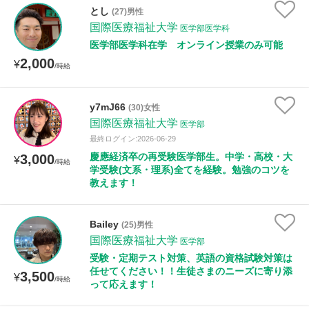
授業可能日
とし
(27)男性
国際医療福祉大学
医学部医学科
月曜日
火曜日
水曜日
木曜日
金曜日
医学部医学科在学 オンライン授業のみ可能
2,000
¥
/時給
土曜日
日曜日
所属大学
y7mJ66
(30)女性
国際医療福祉大学
医学部
最終ログイン:2026-06-29
慶應経済卒の再受験医学部生。中学・高校・大
3,000
¥
/時給
年齢：18-101歳
学受験(文系・理系)全てを経験。勉強のコツを
教えます！
Bailey
(25)男性
性別
国際医療福祉大学
医学部
受験・定期テスト対策、英語の資格試験対策は
任せてください！！生徒さまのニーズに寄り添
3,500
¥
/時給
って応えます！