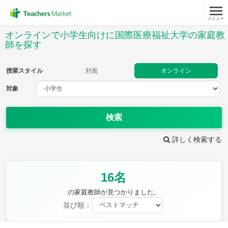
メニュー
授業スタイル
オンラインで小学生向けに国際医療福祉大学の家庭教
師を探す
対面
オンライン
授業スタイル
対面
オンライン
対象
対象
検索
教科
詳しく検索する
国語
社会
算数
理科
英語
音楽
家庭科
保健・体育
図画工作
書写
16名
時給：¥1,000 ～ ¥10,000
の家庭教師が見つかりました。
並び順：