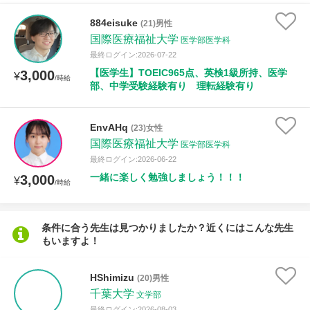
884eisuke
(21)男性
国際医療福祉大学
医学部医学科
最終ログイン:2026-07-22
【医学生】TOEIC965点、英検1級所持、医学
3,000
¥
/時給
部、中学受験経験有り 理転経験有り
EnvAHq
(23)女性
国際医療福祉大学
医学部医学科
最終ログイン:2026-06-22
一緒に楽しく勉強しましょう！！！
3,000
¥
/時給
条件に合う先生は見つかりましたか？近くにはこんな先生
もいますよ！
HShimizu
(20)男性
千葉大学
文学部
最終ログイン:2026-08-03