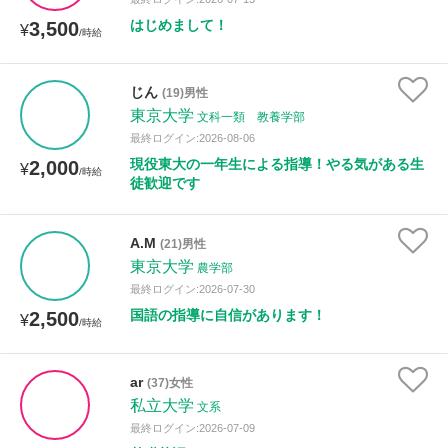
はじめまして！
3,500
¥
/時給
じん
(19)男性
東京大学
文科一類 教養学部
最終ログイン:2026-08-06
現役東大の一年生による指導！やる気がある生
2,000
¥
/時給
徒歓迎です
A.M
(21)男性
東京大学
農学部
最終ログイン:2026-07-30
国語の指導に自信があります！
2,500
¥
/時給
ar
(37)女性
私立大学
文系
最終ログイン:2026-07-09