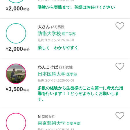
受験から実践まで、英語はお任せください
2,000
¥
/時給
大さん
(23)男性
防衛大学校
理工学部
最終ログイン:2026-07-28
楽しく わかりやすく
2,000
¥
/時給
わんこそば
(21)女性
日本医科大学
医学部
最終ログイン:2026-08-06
多数の経験から生徒様のことを第一に考えた指
3,500
¥
/時給
導を行います！！どうぞよろしくお願いしま
す。
N
(20)女性
東京藝術大学
音楽学部
最終ログイン:2026-07-13