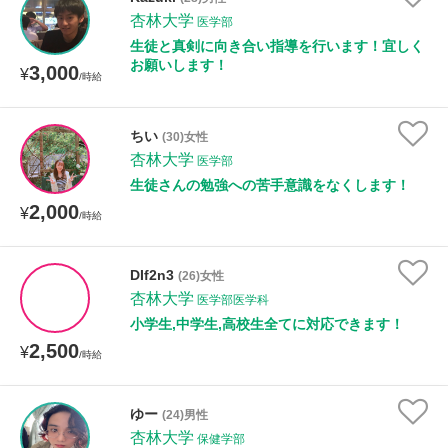
授業可能日
杏林大学
医学部
生徒と真剣に向き合い指導を行います！宜しく
月曜日
火曜日
水曜日
木曜日
金曜日
お願いします！
3,000
¥
/時給
土曜日
日曜日
ちい
(30)女性
所属大学
杏林大学
医学部
生徒さんの勉強への苦手意識をなくします！
2,000
¥
/時給
年齢：18-101歳
DIf2n3
(26)女性
杏林大学
医学部医学科
小学生,中学生,高校生全てに対応できます！
性別
2,500
¥
/時給
ゆー
(24)男性
杏林大学
保健学部