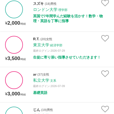
スズキ
(18)男性
ロンドン大学
理学部
英国で7年間学んだ経験を活かす！数学・物
理・英語を丁寧に指導
2,000
¥
/時給
R.T.
(20)女性
東京大学
経済学部
最終ログイン:2026-07-29
生徒に寄り添い指導させていただきます！
3,500
¥
/時給
ar
(37)女性
私立大学
文系
最終ログイン:2026-07-09
基礎英語
3,000
¥
/時給
じん
(19)男性