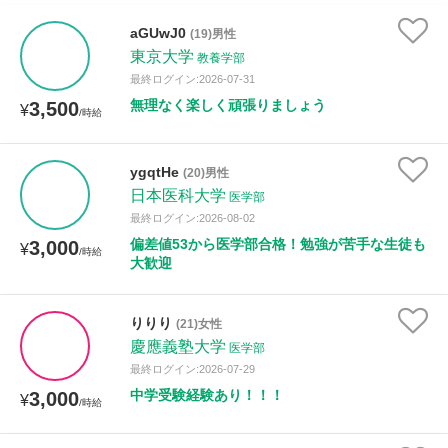
aGUwJ0
(19)男性
東京大学
教養学部
最終ログイン:2026-07-31
無理なく楽しく頑張りましょう
3,500
¥
/時給
ygqtHe
(20)男性
日本医科大学
医学部
最終ログイン:2026-08-02
偏差値53から医学部合格！勉強が苦手な生徒も
3,000
¥
/時給
大歓迎
りりり
(21)女性
慶應義塾大学
医学部
最終ログイン:2026-07-29
中学受験経験あり！！！
3,000
¥
/時給