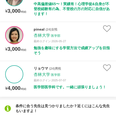
中高偏差値65〜！実績有！心理学徒&自身が不
登校経験有の為、不登校の方の対応に自信があ
3,000
¥
/時給
ります！
pineal
(24)女性
杏林大学
医学部
最終ログイン:2026-05-27
勉強を趣味にする学習方法で成績アップを目指
3,000
¥
/時給
そう
リョウマ
(24)男性
杏林大学
医学部
最終ログイン:2025-07-07
医学部医学科です。一緒に頑張りましょう！
4,000
¥
/時給
条件に合う先生は見つかりましたか？近くにはこんな先生
もいますよ！