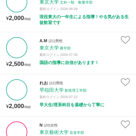
東京大学
文科一類 教養学部
最終ログイン:2026-08-09
現役東大の一年生による指導！やる気がある生
2,000
¥
/時給
徒歓迎です
A.M
(21)男性
東京大学
農学部
最終ログイン:2026-07-30
国語の指導に自信があります！
2,500
¥
/時給
れお
(22)男性
早稲田大学
創造理工学部
最終ログイン:2026-07-22
早大生/理系科目を基礎から丁寧に
2,000
¥
/時給
N
(20)女性
東京藝術大学
音楽学部