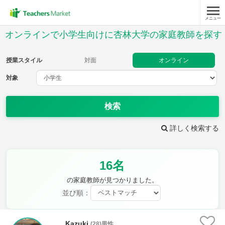
メニュー
授業スタイル
オンラインで小学生向けに杏林大学の家庭教師を探す
対面
オンライン
授業スタイル
対面
オンライン
対象
対象
検索
教科
詳しく検索する
国語
社会
算数
理科
英語
音楽
16名
家庭科
保健・体育
図画工作
書写
の家庭教師が見つかりました。
時給：¥1,000 ～ ¥10,000
並び順：
Kazuki
(28)男性