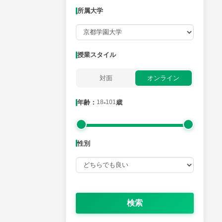
所属大学
月曜日
火曜日
水曜日
木曜日
金曜日
所属大学
授業スタイル
対面
オンライン
年齢：18-101歳
年齢：
18
-
101
歳
性別
性別
検索