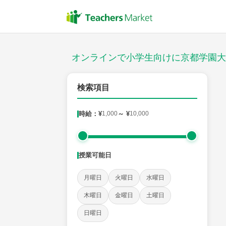
授業スタイル
対面
オンラインで小学生向けに京都学園大
対象
検索項目
時給：¥
1,000
～ ¥
10,000
教科
国語
社会
算数
理科
英語
音楽
授業可能日
時給：¥1,000 ～ ¥10,000
月曜日
火曜日
水曜日
木曜日
金曜日
土曜日
授業可能日
日曜日