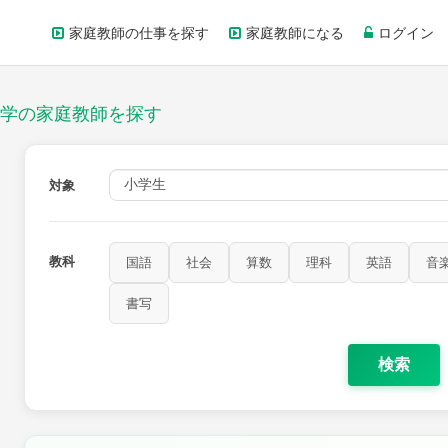
家庭教師の仕事を探す
家庭教師になる
ログイン
学の家庭教師を探す
対象
教科
国語
社会
算数
理科
英語
音
家庭科
保健・体育
図画工作
書写
書写
検索