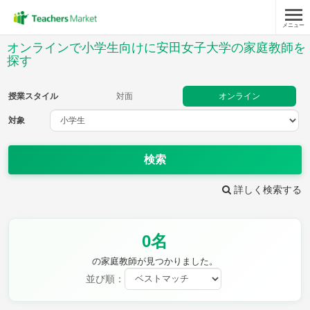
メニュー
授業スタイル
オンラインで小学生向けに安田女子大学の家庭教師を
探す
対面
オンライン
授業スタイル
対面
オンライン
対象
対象
検索
教科
詳しく検索する
国語
社会
算数
理科
英語
音楽
家庭科
保健・体育
図画工作
書写
0名
時給：¥1,000 ～ ¥10,000
の家庭教師が見つかりました。
並び順：