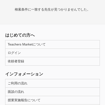
授業可能日
検索条件に一致する先生が見つかりませんでした。
月曜日
火曜日
水曜日
木曜日
金曜日
土曜日
日曜日
はじめての方へ
所属大学
Teachers Marketについて
ログイン
年齢：18-101歳
依頼者登録
インフォメーション
性別
ご利用の流れ
面談の流れ
授業実施報告について