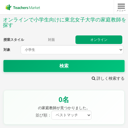
メニュー
授業スタイル
オンラインで小学生向けに東北女子大学の家庭教師を
探す
対面
オンライン
授業スタイル
対面
オンライン
対象
対象
検索
教科
詳しく検索する
国語
社会
算数
理科
英語
音楽
家庭科
保健・体育
図画工作
書写
0名
時給：¥1,000 ～ ¥10,000
の家庭教師が見つかりました。
並び順：