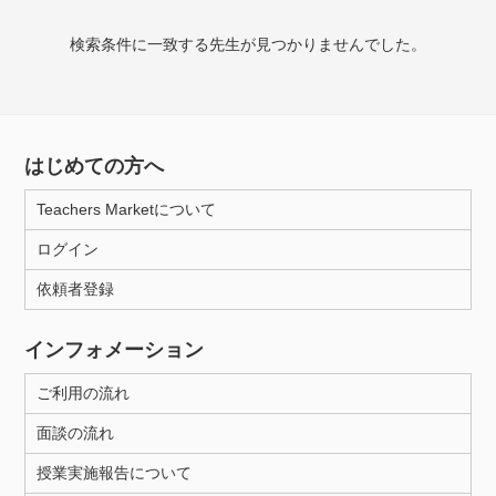
授業可能日
検索条件に一致する先生が見つかりませんでした。
月曜日
火曜日
水曜日
木曜日
金曜日
土曜日
日曜日
はじめての方へ
所属大学
Teachers Marketについて
ログイン
年齢：18-101歳
依頼者登録
インフォメーション
性別
ご利用の流れ
面談の流れ
授業実施報告について