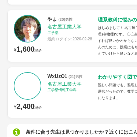
やま
理系教科に悩みの
(20)男性
名古屋工業大学
はじめまして！ 名古屋
工学部
理科(物理)です。 〇
最終ログイン:2026-02-28
すれば良いかわからな
1,600
んのために、授業はも
¥
/時給
えていけたら良いなと思
WxUzO1
わかりやすく図で
(21)男性
名古屋工業大学
難しい問題でも、整理
工学部情報工学科
選択だったので、数学
になります。
2,400
¥
/時給
条件に合う先生は見つかりましたか？近くにはこ