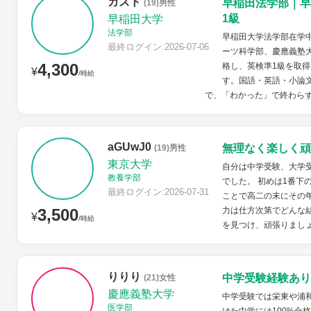
カズト
早稲田法学部｜早
(19)男性
1級
早稲田大学
法学部
早稲田大学法学部在学
最終ログイン:2026-07-06
ーツ科学部、慶應義塾
4,300
格し、英検準1級を取得
¥
/時給
す。国語・英語・小論
で、「わかった」で終わらず
aGUwJ0
無理なく楽しく頑
(19)男性
東京大学
自分は中学受験、大学
教養学部
でした。 初めは1番下
最終ログイン:2026-07-31
ことで高二の末にその
3,500
力は仕方次第でどんな
¥
/時給
を見つけ、頑張りまし
りりり
中学受験経験あり
(21)女性
慶應義塾大学
中学受験では栄東や浦
医学部