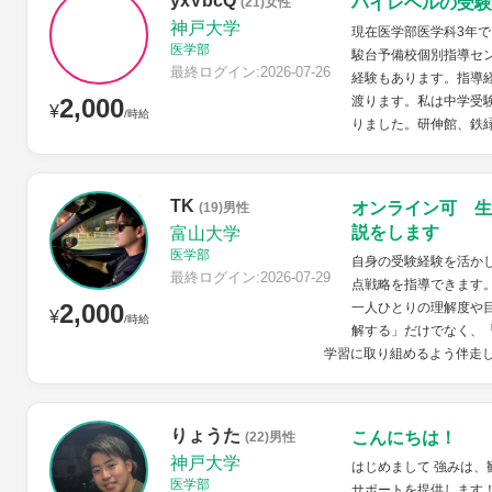
yxVbcQ
ハイレベルの受験
(21)女性
神戸大学
現在医学部医学科3年
医学部
駿台予備校個別指導セン
最終ログイン:2026-07-26
経験もあります。指導
2,000
渡ります。私は中学受
¥
/時給
りました。研伸館、鉄緑
TK
オンライン可 生
(19)男性
説をします
富山大学
医学部
自身の受験経験を活か
最終ログイン:2026-07-29
点戦略を指導できます
2,000
一人ひとりの理解度や
¥
/時給
解する」だけでなく、
学習に取り組めるよう伴走
りょうた
こんにちは！
(22)男性
神戸大学
はじめまして 強みは、
医学部
サポートを提供します