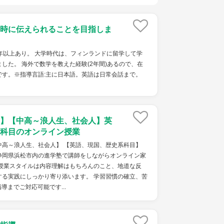
時に伝えられることを目指しま
年以上あり。 大学時代は、フィンランドに留学して学
した。 海外で数学を教えた経験(2年間)あるので、在
です。※指導言語:主に日本語。英語は日常会話まで。
】【中高～浪人生、社会人】英
科目のオンライン授業
中高～浪人生、社会人】 【英語、現国、歴史系科目】
静岡県浜松市内の進学塾で講師をしながらオンライン家
 授業スタイルは内容理解はもちろんのこと、地道な反
する実践にしっかり寄り添います。 学習習慣の確立、苦
導までご対応可能です...