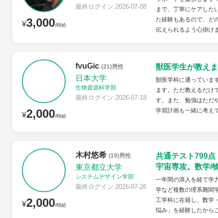
最終ログイン:2026-07-08
まで、丁寧にケアした
3,000
た経験もあるので、ど
¥
/時給
伝えられるよう心掛け
fvuGic
獣医学生が教えま
(21)男性
日本大学
獣医学科に通っていま
生物資源科学部
ます。ただ教えるだけ
最終ログイン:2026-07-18
す。また、勉強はただ
2,000
学習計画も一緒に考え
¥
/時給
木村悠希
共通テスト799
(19)男性
宇宙専攻。数学/
東京都立大学
システムデザイン学部
一年間の浪人を経て学力
最終ログイン:2026-07-26
学など複数の理系難関
2,000
工学科に在籍し、数学
¥
/時給
悩み」を経験したから