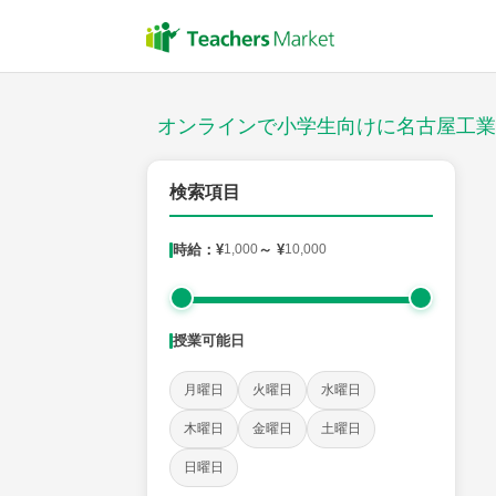
授業スタイル
対面
オンラインで小学生向けに名古屋工業
対象
検索項目
時給：¥
1,000
～ ¥
10,000
教科
国語
社会
算数
理科
英語
音楽
授業可能日
時給：¥1,000 ～ ¥10,000
月曜日
火曜日
水曜日
木曜日
金曜日
土曜日
授業可能日
日曜日