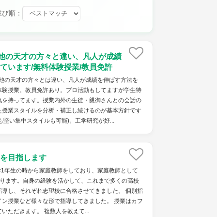
並び順：
5/他の天才の方々と違い、凡人が成績
ています/無料体験授業/教員免許
)。他の天才の方々とは違い、凡人が成績を伸ばす方法を
体験授業。教員免許あり。プロ活動もしてますが学生特
気を持ってます。授業内外の生徒・親御さんとの会話の
た授業スタイルを分析・補正し続けるのが基本方針です
堅い集中スタイルも可能)。工学研究が好...
を目指します
学1年生の時から家庭教師をしており、家庭教師として
なります。自身の経験を活かして、これまで多くの高校
指導し、それぞれ志望校に合格させてきました。 個別指
イン授業など様々な形で指導してきました。 授業はカフ
いただきます。 複数人を教えて...