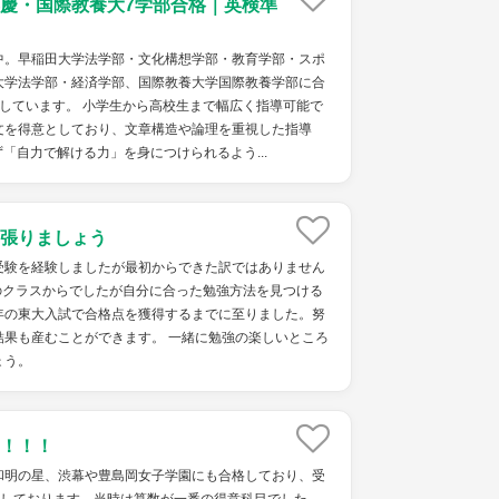
慶・国際教養大7学部合格｜英検準
中。早稲田大学法学部・文化構想学部・教育学部・スポ
大学法学部・経済学部、国際教養大学国際教養学部に合
しています。 小学生から高校生まで幅広く指導可能で
文を得意としており、文章構造や論理を重視した指導
「自力で解ける力」を身につけられるよう...
張りましょう
受験を経験しましたが最初からできた訳ではありません
のクラスからでしたが自分に合った勉強方法を見つける
年の東大入試で合格点を獲得するまでに至りました。努
結果も産むことができます。 一緒に勉強の楽しいところ
ょう。
！！！
和明の星、渋幕や豊島岡女子学園にも合格しており、受