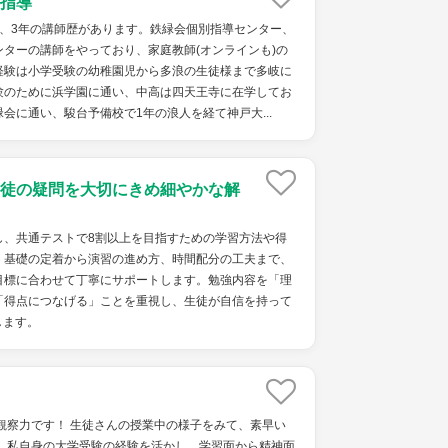
指導
で、3年の講師歴があります。鉄緑会個別指導センター、
ターの講師をやっており、家庭教師(オンラインも)の
経験は小学受験の幼稚園児から多浪の生徒様まで多岐に
験のために浜学園に通い、中高は四天王寺に在学してお
会に通い、駿台予備校で1年の浪人を経て神戸大...
徒の疑問を大切にきめ細やかな解
し、共通テストで8割以上を目指すための学習方法や得
。基礎の定着から演習の進め方、時間配分の工夫まで、
目標に合わせて丁寧にサポートします。勉強内容を「理
「得点につなげる」ことを重視し、生徒が自信を持って
します。
観察力です！ 生徒さんの授業中の様子をみて、素早い
！ 私自身の大学受験の経験を活かし、学習面から精神面