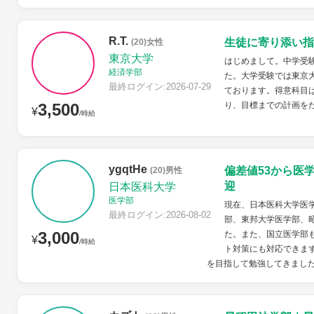
R.T.
生徒に寄り添い指
(20)女性
東京大学
はじめまして。中学受
経済学部
た。大学受験では東京
最終ログイン:2026-07-29
ております。得意科目
3,500
り、目標までの計画を
¥
/時給
ygqtHe
偏差値53から医
(20)男性
迎
日本医科大学
医学部
現在、日本医科大学医学
最終ログイン:2026-08-02
部、東邦大学医学部、
3,000
た。また、国立医学部
¥
/時給
ト対策にも対応できます
を目指して勉強してきました