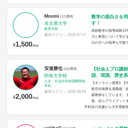
Moomi
数学の面白さを同
(37)男性
す！
名古屋大学
教育学部
高校数学の指導経験15
最終ログイン:2026-07-17
力と教育について学びま
1,500
日の方への指導も可能
¥
/時給
安達勝也
【社会人プロ講師
(43)男性
語、現国、歴史系
防衛大学校
人文・社会科学群国際関係
【オンライン授業】【
学科
航空自衛隊を退職後、
最終ログイン:2026-08-04
2,000
庭教師をしています。
¥
/時給
復、自らアウトプット
手科目の克服から大学受験指