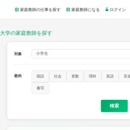
家庭教師の仕事を探す
家庭教師になる
ログイン
大学の家庭教師を探す
対象
教科
国語
社会
算数
理科
英語
音
家庭科
保健・体育
図画工作
書写
書写
検索