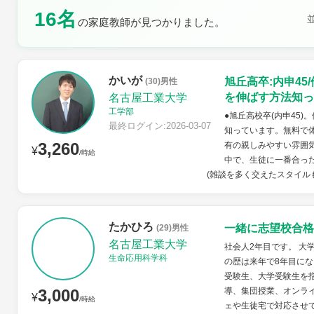
16名
土曜日
日曜日
の家庭教師が見つかりました。
かいが
旭丘高卒:内申4
(30)男性
を伸ばす方法知っ
名古屋工業大学
工学部
●旭丘高校卒(内申45
最終ログイン:2026-03-07
知っています。無料で
3,260
有の親しみやすい雰囲
¥
/時給
中で、生徒に一番合っ
(雑談を多く交えたスタイルも
たかひろ
一緒に志望校合格
(29)男性
名古屋工業大学
社会人2年目です。 大
生命応用科学科
の歴は来年で8年目に
受験生、大学受験生を
3,000
導、集団授業、オンラ
¥
/時給
ェや生徒宅で対応させて