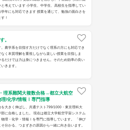
いと考えています 小学生、中学生、高校生を指導してい
の学年にも対応できます 授業を通じて、勉強の面白さを
ます！
す。
す。農学系を目指す方だけでなく理系の方にも対応でき
でなく本質理解を重視しながら楽しい授業を目指しま
やるだけでは力は身につきません。そのため効率の良い
ていきます。
点・理系難関大複数合格→都立大航空
物理/化学/情報Ⅰ専門指導
を大きく伸ばし、共通テスト799/1000・東京理科大
学部に合格しました。 現在は都立大学航空宇宙システム
・物理・化学・情報Ⅰを専門に指導しています。 「伸び
こそ分かる、つまずきの原因から一緒に向き合います。