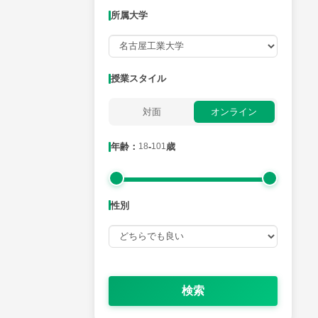
所属大学
月曜日
火曜日
水曜日
木曜日
金曜日
所属大学
授業スタイル
対面
オンライン
年齢：18-101歳
年齢：
18
-
101
歳
性別
性別
検索