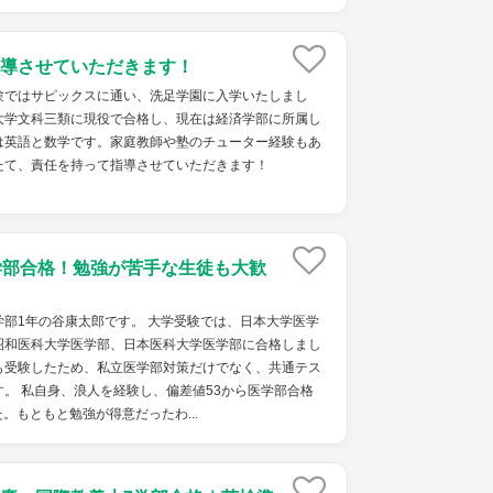
導させていただきます！
験ではサピックスに通い、洗足学園に入学いたしまし
大学文科三類に現役で合格し、現在は経済学部に所属し
は英語と数学です。家庭教師や塾のチューター経験もあ
たて、責任を持って指導させていただきます！
学部合格！勉強が苦手な生徒も大歓
部1年の谷康太郎です。 大学受験では、日本大学医学
昭和医科大学医学部、日本医科大学医学部に合格しまし
も受験したため、私立医学部対策だけでなく、共通テス
。 私自身、浪人を経験し、偏差値53から医学部合格
。もともと勉強が得意だったわ...