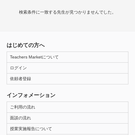
授業可能日
検索条件に一致する先生が見つかりませんでした。
月曜日
火曜日
水曜日
木曜日
金曜日
土曜日
日曜日
はじめての方へ
所属大学
Teachers Marketについて
ログイン
年齢：18-101歳
依頼者登録
インフォメーション
性別
ご利用の流れ
面談の流れ
授業実施報告について