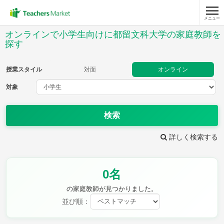
メニュー
授業スタイル
オンラインで小学生向けに都留文科大学の家庭教師を
探す
対面
オンライン
授業スタイル
対面
オンライン
対象
対象
検索
教科
詳しく検索する
国語
社会
算数
理科
英語
音楽
家庭科
保健・体育
図画工作
書写
0名
時給：¥1,000 ～ ¥10,000
の家庭教師が見つかりました。
並び順：