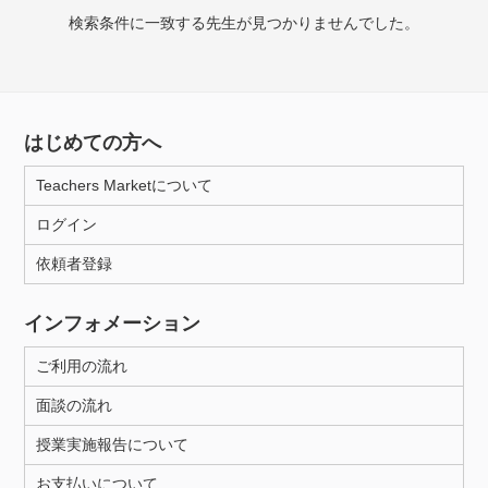
授業可能日
検索条件に一致する先生が見つかりませんでした。
月曜日
火曜日
水曜日
木曜日
金曜日
土曜日
日曜日
はじめての方へ
所属大学
Teachers Marketについて
ログイン
依頼者登録
年齢：18-101歳
インフォメーション
性別
ご利用の流れ
面談の流れ
授業実施報告について
お支払いについて