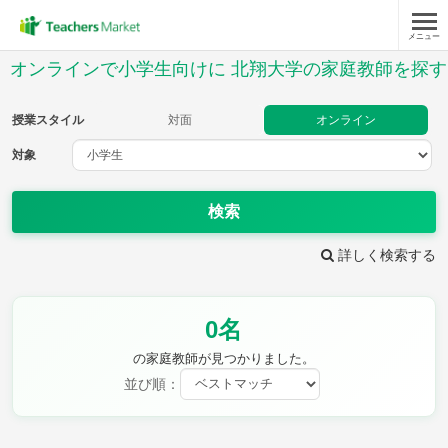
メニュー
授業スタイル
オンラインで小学生向けに 北翔大学の家庭教師を探す
対面
オンライン
授業スタイル
対面
オンライン
対象
対象
検索
教科
詳しく検索する
国語
社会
算数
理科
英語
音楽
0名
家庭科
保健・体育
図画工作
書写
の家庭教師が見つかりました。
時給：¥1,000 ～ ¥10,000
並び順：