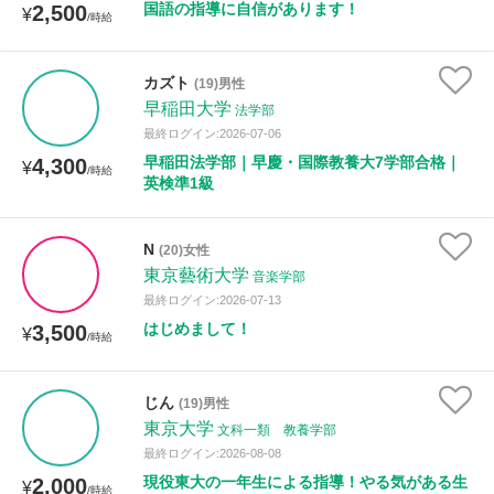
国語の指導に自信があります！
2,500
¥
/時給
カズト
(19)男性
早稲田大学
法学部
最終ログイン:2026-07-06
早稲田法学部｜早慶・国際教養大7学部合格｜
4,300
¥
/時給
英検準1級
N
(20)女性
東京藝術大学
音楽学部
最終ログイン:2026-07-13
はじめまして！
3,500
¥
/時給
じん
(19)男性
東京大学
文科一類 教養学部
最終ログイン:2026-08-08
現役東大の一年生による指導！やる気がある生
2,000
¥
/時給