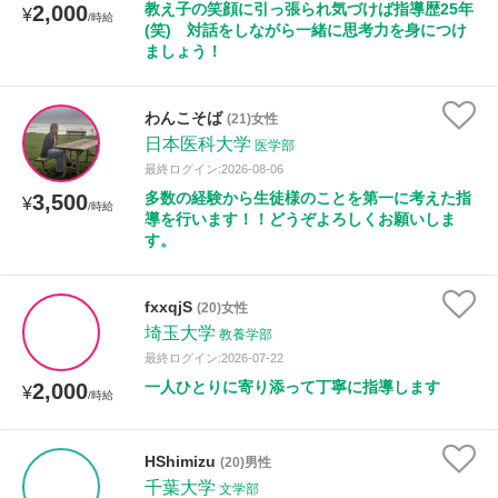
教え子の笑顔に引っ張られ気づけば指導歴25年
2,000
¥
/時給
(笑) 対話をしながら一緒に思考力を身につけ
ましょう！
わんこそば
(21)女性
日本医科大学
医学部
最終ログイン:2026-08-06
多数の経験から生徒様のことを第一に考えた指
3,500
¥
/時給
導を行います！！どうぞよろしくお願いしま
す。
fxxqjS
(20)女性
埼玉大学
教養学部
最終ログイン:2026-07-22
一人ひとりに寄り添って丁寧に指導します
2,000
¥
/時給
HShimizu
(20)男性
千葉大学
文学部