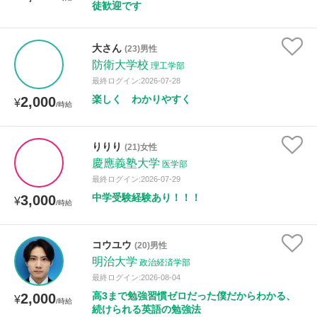
徒歓迎です
大さん
(23)男性
防衛大学校
理工学部
最終ログイン:2026-07-28
楽しく わかりやすく
2,000
¥
/時給
りりり
(21)女性
慶應義塾大学
医学部
最終ログイン:2026-07-29
中学受験経験あり！！！
3,000
¥
/時給
コウユウ
(20)男性
明治大学
政治経済学部
最終ログイン:2026-08-04
高3まで勉強習慣ゼロだった僕だからわかる、
2,000
¥
/時給
続けられる英語の勉強法