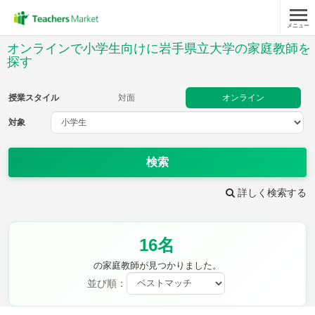
メニュー
授業スタイル
オンラインで小学生向けに岩手県立大学の家庭教師を
探す
対面
オンライン
授業スタイル
対面
オンライン
対象
対象
検索
教科
詳しく検索する
国語
社会
算数
理科
英語
音楽
家庭科
保健・体育
図画工作
書写
16名
時給：¥1,000 ～ ¥10,000
の家庭教師が見つかりました。
並び順：