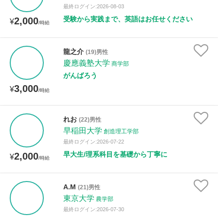
最終ログイン:2026-08-03
受験から実践まで、英語はお任せください
2,000
¥
/時給
龍之介
(19)男性
慶應義塾大学
商学部
がんばろう
3,000
¥
/時給
れお
(22)男性
早稲田大学
創造理工学部
最終ログイン:2026-07-22
早大生/理系科目を基礎から丁寧に
2,000
¥
/時給
A.M
(21)男性
東京大学
農学部
最終ログイン:2026-07-30