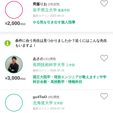
授業可能日
齊藤りお
(29)女性
岩手県立大学
看護学部
月曜日
火曜日
水曜日
木曜日
金曜日
最終ログイン:2025-08-21
やる気を引き出す個人指導
2,000
¥
/時給
土曜日
日曜日
所属大学
条件に合う先生は見つかりましたか？近くにはこんな先生
もいますよ！
あさの
(31)男性
年齢：18-101歳
長岡技術科学大学
工学部
最終ログイン:2026-07-26
国立大院卒・現役エンジニアが教えます | 中学
3,000
¥
/時給
科目全般・高校数学・情報科目
性別
gu4TwO
(45)男性
北海道大学
文学部
最終ログイン:2026-07-19