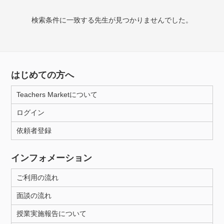
授業可能日
検索条件に一致する先生が見つかりませんでした。
月曜日
火曜日
水曜日
木曜日
金曜日
土曜日
日曜日
はじめての方へ
所属大学
Teachers Marketについて
ログイン
年齢：18-101歳
依頼者登録
インフォメーション
性別
ご利用の流れ
面談の流れ
授業実施報告について