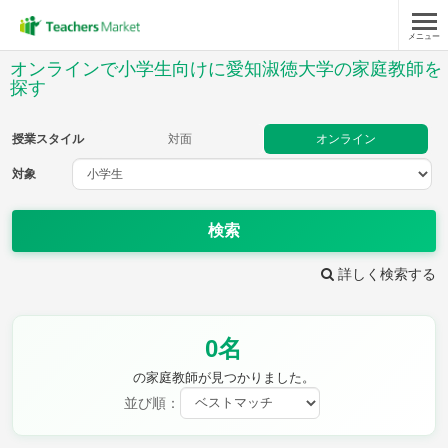
メニュー
授業スタイル
オンラインで小学生向けに愛知淑徳大学の家庭教師を
探す
対面
オンライン
授業スタイル
対面
オンライン
対象
対象
検索
教科
詳しく検索する
国語
社会
算数
理科
英語
音楽
家庭科
保健・体育
図画工作
書写
0名
時給：¥1,000 ～ ¥10,000
の家庭教師が見つかりました。
並び順：