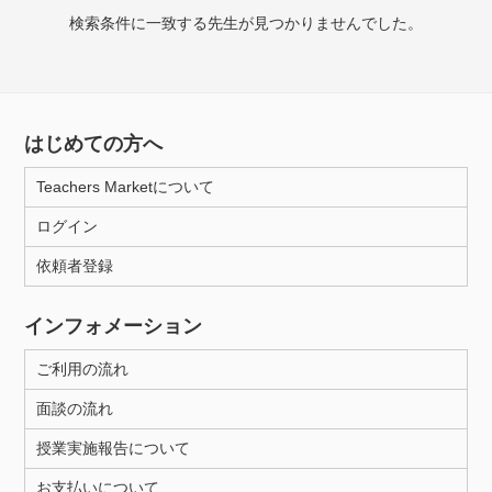
授業可能日
検索条件に一致する先生が見つかりませんでした。
月曜日
火曜日
水曜日
木曜日
金曜日
土曜日
日曜日
はじめての方へ
所属大学
Teachers Marketについて
ログイン
依頼者登録
年齢：18-101歳
インフォメーション
性別
ご利用の流れ
面談の流れ
授業実施報告について
お支払いについて