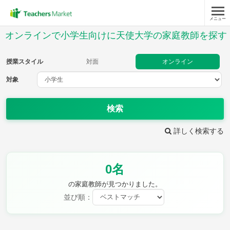
メニュー
授業スタイル
オンラインで小学生向けに天使大学の家庭教師を探す
対面
オンライン
授業スタイル
対面
オンライン
対象
対象
検索
教科
詳しく検索する
国語
社会
算数
理科
英語
音楽
0名
家庭科
保健・体育
図画工作
書写
の家庭教師が見つかりました。
時給：¥1,000 ～ ¥10,000
並び順：