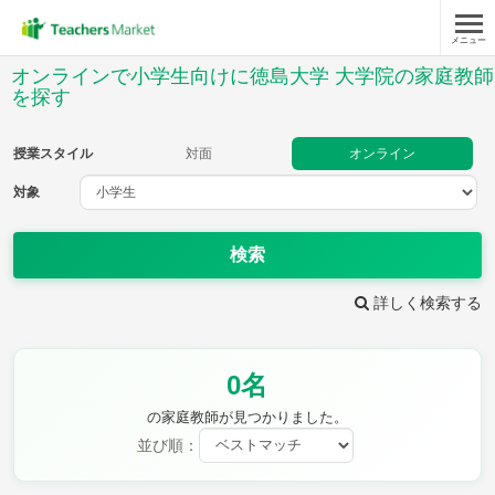
メニュー
授業スタイル
オンラインで小学生向けに徳島大学 大学院の家庭教師
を探す
対面
オンライン
授業スタイル
対面
オンライン
対象
対象
検索
教科
詳しく検索する
国語
社会
算数
理科
英語
音楽
家庭科
保健・体育
図画工作
書写
0名
時給：¥1,000 ～ ¥10,000
の家庭教師が見つかりました。
並び順：