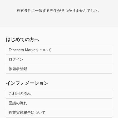
授業可能日
検索条件に一致する先生が見つかりませんでした。
月曜日
火曜日
水曜日
木曜日
金曜日
土曜日
日曜日
はじめての方へ
所属大学
Teachers Marketについて
ログイン
年齢：18-101歳
依頼者登録
インフォメーション
性別
ご利用の流れ
面談の流れ
授業実施報告について