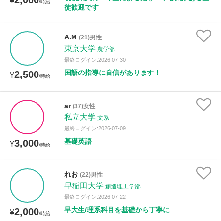
2,000
¥
/時給
徒歓迎です
A.M
(21)男性
東京大学
農学部
最終ログイン:2026-07-30
国語の指導に自信があります！
2,500
¥
/時給
ar
(37)女性
私立大学
文系
最終ログイン:2026-07-09
基礎英語
3,000
¥
/時給
れお
(22)男性
早稲田大学
創造理工学部
最終ログイン:2026-07-22
早大生/理系科目を基礎から丁寧に
2,000
¥
/時給