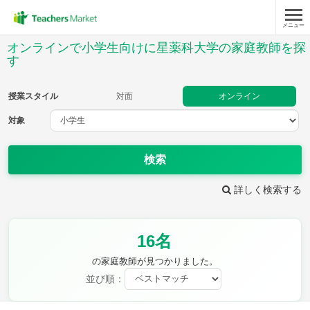
メニュー
授業スタイル
オンラインで小学生向けに星薬科大学の家庭教師を探
す
対面
オンライン
授業スタイル
対面
オンライン
対象
対象
検索
教科
詳しく検索する
国語
社会
算数
理科
英語
音楽
家庭科
保健・体育
図画工作
書写
16名
時給：¥1,000 ～ ¥10,000
の家庭教師が見つかりました。
並び順：