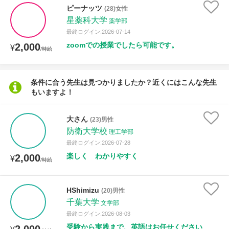
授業可能日
ピーナッツ
(28)女性
星薬科大学
薬学部
月曜日
火曜日
水曜日
木曜日
金曜日
最終ログイン:2026-07-14
zoomでの授業でしたら可能です。
2,000
¥
/時給
土曜日
日曜日
所属大学
条件に合う先生は見つかりましたか？近くにはこんな先生
もいますよ！
大さん
(23)男性
年齢：18-101歳
防衛大学校
理工学部
最終ログイン:2026-07-28
楽しく わかりやすく
2,000
¥
/時給
性別
HShimizu
(20)男性
千葉大学
文学部
最終ログイン:2026-08-03
受験から実践まで、英語はお任せください