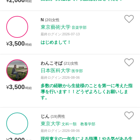
2,000
¥
/時給
N
(20)女性
東京藝術大学
音楽学部
最終ログイン:2026-07-13
はじめまして！
3,500
¥
/時給
わんこそば
(21)女性
日本医科大学
医学部
最終ログイン:2026-08-06
多数の経験から生徒様のことを第一に考えた指
3,500
¥
/時給
導を行います！！どうぞよろしくお願いしま
す。
じん
(19)男性
東京大学
文科一類 教養学部
最終ログイン:2026-08-06
現役東大の一年生による指導！やる気がある生