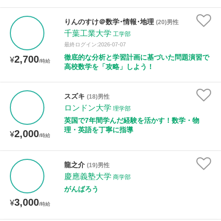
りんのすけ＠数学･情報･地理
(20)男性
千葉工業大学
工学部
最終ログイン:2026-07-07
徹底的な分析と学習計画に基づいた問題演習で
2,700
¥
/時給
高校数学を「攻略」しよう！
スズキ
(18)男性
ロンドン大学
理学部
英国で7年間学んだ経験を活かす！数学・物
理・英語を丁寧に指導
2,000
¥
/時給
龍之介
(19)男性
慶應義塾大学
商学部
がんばろう
3,000
¥
/時給