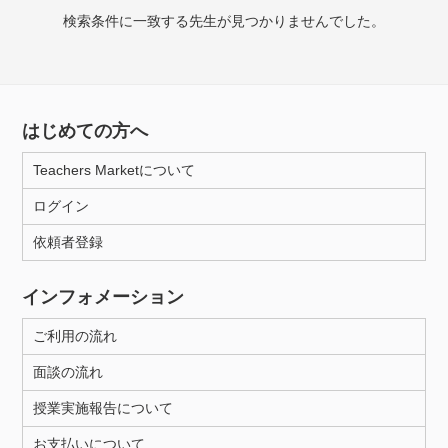
授業可能日
検索条件に一致する先生が見つかりませんでした。
月曜日
火曜日
水曜日
木曜日
金曜日
土曜日
日曜日
はじめての方へ
所属大学
Teachers Marketについて
ログイン
依頼者登録
年齢：18-101歳
インフォメーション
性別
ご利用の流れ
面談の流れ
授業実施報告について
お支払いについて