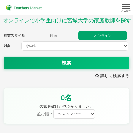
メニュー
授業スタイル
オンラインで小学生向けに宮城大学の家庭教師を探す
対面
オンライン
授業スタイル
対面
オンライン
対象
対象
検索
教科
詳しく検索する
国語
社会
算数
理科
英語
音楽
0名
家庭科
保健・体育
図画工作
書写
の家庭教師が見つかりました。
時給：¥1,000 ～ ¥10,000
並び順：