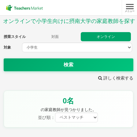
メニュー
授業スタイル
オンラインで小学生向けに摂南大学の家庭教師を探す
対面
オンライン
授業スタイル
対面
オンライン
対象
対象
検索
教科
詳しく検索する
国語
社会
算数
理科
英語
音楽
0名
家庭科
保健・体育
図画工作
書写
の家庭教師が見つかりました。
時給：¥1,000 ～ ¥10,000
並び順：