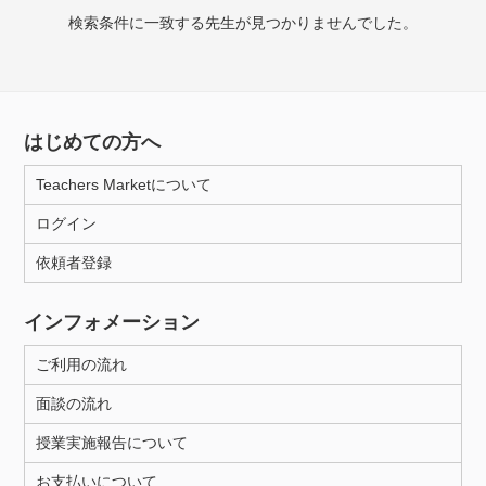
授業可能日
検索条件に一致する先生が見つかりませんでした。
月曜日
火曜日
水曜日
木曜日
金曜日
土曜日
日曜日
はじめての方へ
所属大学
Teachers Marketについて
ログイン
依頼者登録
年齢：18-101歳
インフォメーション
性別
ご利用の流れ
面談の流れ
授業実施報告について
お支払いについて