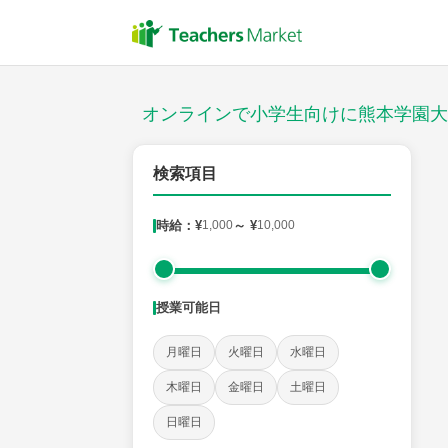
授業スタイル
対面
オンラインで小学生向けに熊本学園大
対象
検索項目
時給：¥
1,000
～ ¥
10,000
教科
国語
社会
算数
理科
英語
音楽
授業可能日
時給：¥1,000 ～ ¥10,000
月曜日
火曜日
水曜日
木曜日
金曜日
土曜日
授業可能日
日曜日