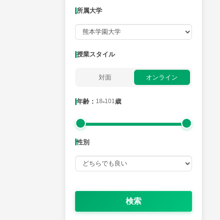
所属大学
月曜日
火曜日
水曜日
木曜日
金曜日
所属大学
授業スタイル
対面
オンライン
年齢：18-101歳
年齢：
18
-
101
歳
性別
性別
検索