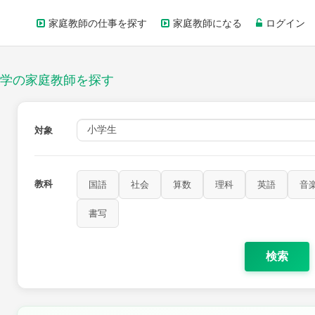
家庭教師の仕事を探す
家庭教師になる
ログイン
学の家庭教師を探す
対象
教科
国語
社会
算数
理科
英語
音
家庭科
保健・体育
図画工作
書写
書写
検索