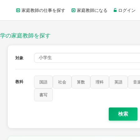
家庭教師の仕事を探す
家庭教師になる
ログイン
学の家庭教師を探す
対象
教科
国語
社会
算数
理科
英語
音
家庭科
保健・体育
図画工作
書写
書写
検索