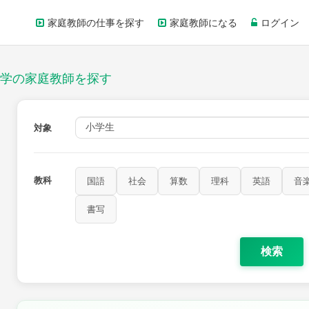
家庭教師の仕事を探す
家庭教師になる
ログイン
学の家庭教師を探す
対象
教科
国語
社会
算数
理科
英語
音
家庭科
保健・体育
図画工作
書写
書写
検索