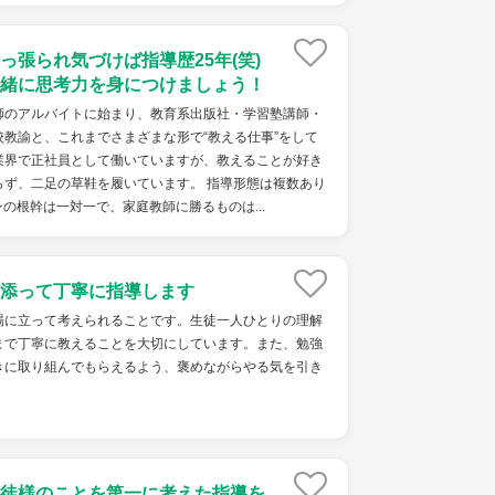
っ張られ気づけば指導歴25年(笑)
緒に思考力を身につけましょう！
師のアルバイトに始まり、教育系出版社・学習塾講師・
教諭と、これまでさまざまな形で“教える仕事”をして
業界で正社員として働いていますが、教えることが好き
らず、二足の草鞋を履いています。 指導形態は複数あり
の根幹は一対一で、家庭教師に勝るものは...
添って丁寧に指導します
場に立って考えられることです。生徒一人ひとりの理解
まで丁寧に教えることを大切にしています。また、勉強
きに取り組んでもらえるよう、褒めながらやる気を引き
徒様のことを第一に考えた指導を