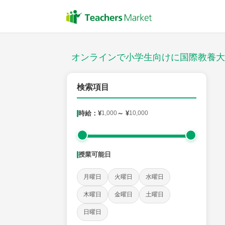
授業スタイル
対面
オンラインで小学生向けに国際教養大
対象
検索項目
時給：¥
1,000
～ ¥
10,000
教科
国語
社会
算数
理科
英語
音楽
授業可能日
時給：¥1,000 ～ ¥10,000
月曜日
火曜日
水曜日
木曜日
金曜日
土曜日
授業可能日
日曜日