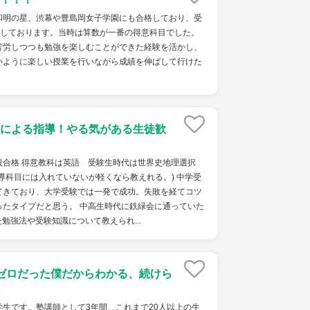
和明の星、渋幕や豊島岡女子学園にも合格しており、受
格しております。当時は算数が一番の得意科目でした。
苦労しつつも勉強を楽しむことができた経験を活かし、
いように楽しい授業を行いながら成績を伸ばして行けた
による指導！やる気がある生徒歓
役合格 得意教科は英語 受験生時代は世界史地理選択
導科目には入れていないが軽くなら教えれる。) 中学受
てきており、大学受験では一発で成功。失敗を経てコツ
ったタイプだと思う。 中高生時代に鉄緑会に通っていた
勉強法や受験知識について教えられ...
ゼロだった僕だからわかる、続けら
生です。塾講師として3年間、これまで20人以上の生