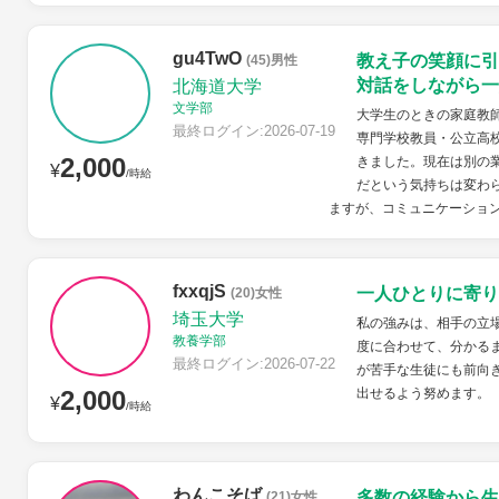
gu4TwO
教え子の笑顔に引
(45)男性
対話をしながら一
北海道大学
文学部
大学生のときの家庭教
最終ログイン:2026-07-19
専門学校教員・公立高校
2,000
きました。現在は別の
¥
/時給
だという気持ちは変わ
ますが、コミュニケーション
fxxqjS
一人ひとりに寄り
(20)女性
埼玉大学
私の強みは、相手の立
教養学部
度に合わせて、分かる
最終ログイン:2026-07-22
が苦手な生徒にも前向
2,000
出せるよう努めます。
¥
/時給
わんこそば
多数の経験から生
(21)女性