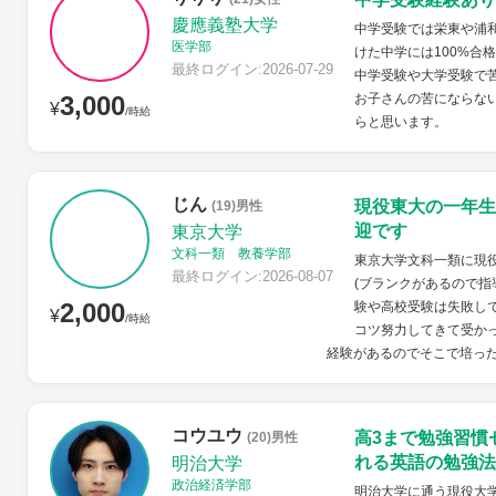
慶應義塾大学
中学受験では栄東や浦
医学部
けた中学には100%合
最終ログイン:2026-07-29
中学受験や大学受験で
3,000
お子さんの苦にならな
¥
/時給
らと思います。
じん
現役東大の一年生
(19)男性
迎です
東京大学
文科一類 教養学部
東京大学文科一類に現
最終ログイン:2026-08-07
(ブランクがあるので指
2,000
験や高校受験は失敗し
¥
/時給
コツ努力してきて受か
経験があるのでそこで培った
コウユウ
高3まで勉強習慣
(20)男性
れる英語の勉強法
明治大学
政治経済学部
明治大学に通う現役大学