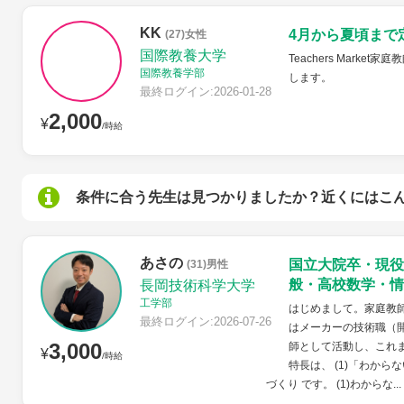
KK
4月から夏頃まで
(27)女性
国際教養大学
Teachers Mar
国際教養学部
します。
最終ログイン:2026-01-28
2,000
¥
/時給
条件に合う先生は見つかりましたか？近くにはこ
あさの
国立大院卒・現役
(31)男性
般・高校数学・情
長岡技術科学大学
工学部
はじめまして。家庭教
最終ログイン:2026-07-26
はメーカーの技術職（
3,000
師として活動し、これ
¥
/時給
特長は、 (1)「わから
づくり です。 (1)わからな...