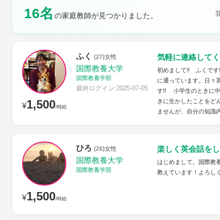
16名
土曜日
日曜日
の家庭教師が見つかりました。
ふく
気軽に連絡してく
(27)女性
国際教養大学
初めまして!! ふくで
国際教養学部
に通っています。日々
最終ログイン:2025-07-05
す!! 小学生のときに
1,500
きに生かしたことをどん
¥
/時給
ませんが、自分の知識内
ひろ
楽しく英会話をし
(28)女性
国際教養大学
はじめまして。国際教
国際教養学部
教えています！よろし
1,500
¥
/時給