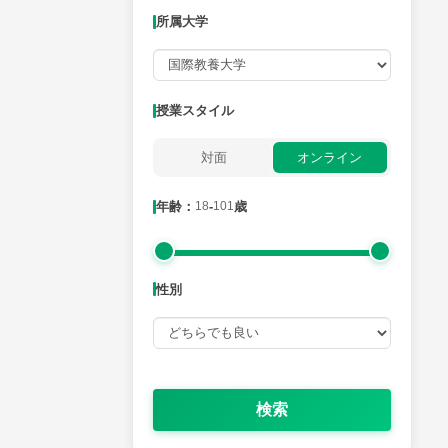
所属大学
月曜日
火曜日
水曜日
木曜日
金曜日
所属大学
授業スタイル
対面
オンライン
年齢：18-101歳
年齢：
18
-
101
歳
性別
性別
検索