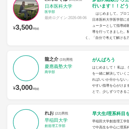
行います！！どう
日本医科大学
医学部
はじめまして。プロフ
最終ログイン:2026-08-06
日本医科大学医学部に
3,500
ューターとして指導経
¥
/時給
導を行ってきました。
く、「自分で考えて解ける力
龍之介
がんばろう
(19)男性
慶應義塾大学
はじめまして！ 私は
商学部
を一緒に解決していく
ればいいか分からない
3,000
やすい指導を心がけま
¥
/時給
とで、少しずつできるこ
れお
早大生/理系科目
(22)男性
早稲田大学
早稲田大学創造理工学
創造理工学部
で中高生を中心に理系