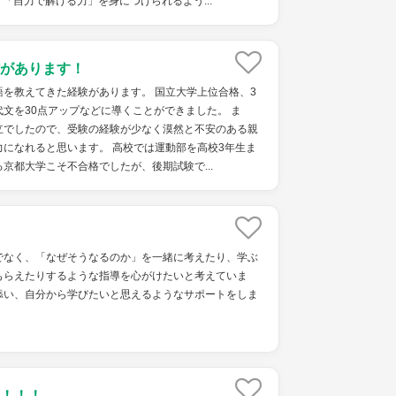
「自力で解ける力」を身につけられるよう...
があります！
を教えてきた経験があります。 国立大学上位合格、3
文を30点アップなどに導くことができました。 ま
立でしたので、受験の経験が少なく漠然と不安のある親
になれると思います。 高校では運動部を高校3年生ま
京都大学こそ不合格でしたが、後期試験で...
でなく、「なぜそうなるのか」を一緒に考えたり、学ぶ
もらえたりするような指導を心がけたいと考えていま
添い、自分から学びたいと思えるようなサポートをしま
！！！