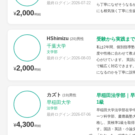
最終ログイン:2026-07-22
ら丁寧になぜそうなる
2,000
にも根気強く丁寧に生
¥
/時給
HShimizu
受験から実践まで
(20)男性
千葉大学
私は2年間、個別指導
文学部
度や性格に合わせて教
最終ログイン:2026-08-03
心がけています。 英語
2,000
で幅広く対応できます
¥
/時給
になるのかを丁寧に説明
カズト
早稲田法学部｜早
(19)男性
1級
早稲田大学
法学部
早稲田大学法学部在学
最終ログイン:2026-07-06
ーツ科学部、慶應義塾
4,300
格し、英検準1級を取得
¥
/時給
す。国語・英語・小論