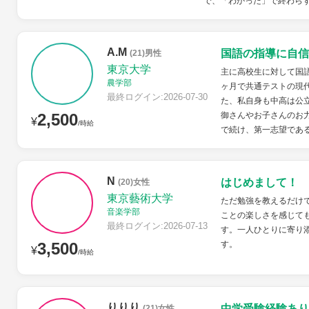
で、「わかった」で終わらず
A.M
国語の指導に自信
(21)男性
東京大学
主に高校生に対して国語
農学部
ヶ月で共通テストの現代
最終ログイン:2026-07-30
た、私自身も中高は公
2,500
御さんやお子さんのお力
¥
/時給
で続け、第一志望である
N
はじめまして！
(20)女性
東京藝術大学
ただ勉強を教えるだけ
音楽学部
ことの楽しさを感じて
最終ログイン:2026-07-13
す。一人ひとりに寄り
3,500
す。
¥
/時給
りりり
中学受験経験あり
(21)女性