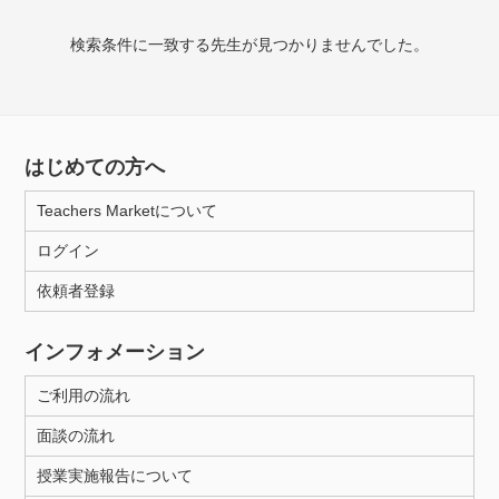
授業可能日
検索条件に一致する先生が見つかりませんでした。
月曜日
火曜日
水曜日
木曜日
金曜日
土曜日
日曜日
はじめての方へ
所属大学
Teachers Marketについて
ログイン
年齢：18-101歳
依頼者登録
インフォメーション
性別
ご利用の流れ
面談の流れ
授業実施報告について