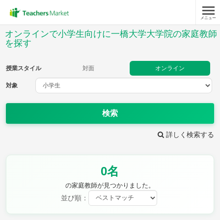
メニュー
授業スタイル
オンラインで小学生向けに一橋大学大学院の家庭教師
を探す
対面
オンライン
授業スタイル
対面
オンライン
対象
対象
検索
教科
詳しく検索する
国語
社会
算数
理科
英語
音楽
家庭科
保健・体育
図画工作
書写
0名
時給：¥1,000 ～ ¥10,000
の家庭教師が見つかりました。
並び順：