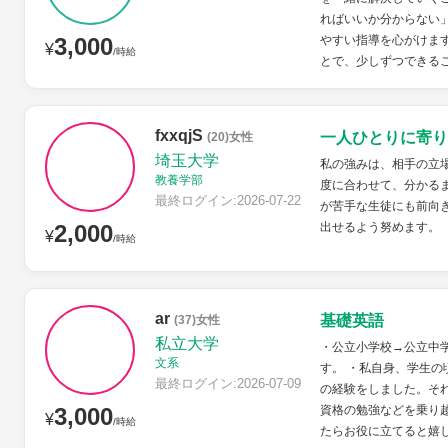
ればいいか分からない
3,000
やすい指導を心がけま
¥
/時給
とで、少しずつできるこ
fxxqjS
一人ひとりに寄り
(20)女性
埼玉大学
私の強みは、相手の立
教養学部
度に合わせて、分かる
最終ログイン:2026-07-22
が苦手な生徒にも前向
2,000
出せるよう努めます。
¥
/時給
ar
基礎英語
(37)女性
私立大学
・公立小学校→公立中
文系
す。 ・私自身、学生の
最終ログイン:2026-07-09
の経験をしました。そ
3,000
資格の勉強などを乗り
¥
/時給
たらお役に立てると嬉し