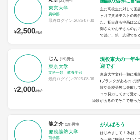
A.M
国語の指導に自信
(21)男性
東京大学
主に高校生に対して国語
農学部
ヶ月で共通テストの現代
最終ログイン:2026-07-30
た、私自身も中高は公
2,500
御さんやお子さんのお力
¥
/時給
で続け、第一志望である
じん
現役東大の一年生
(19)男性
迎です
東京大学
文科一類 教養学部
東京大学文科一類に現
最終ログイン:2026-08-06
(ブランクがあるので指
2,000
験や高校受験は失敗し
¥
/時給
コツ努力してきて受か
経験があるのでそこで培った
龍之介
がんばろう
(19)男性
慶應義塾大学
はじめまして！ 私は
商学部
を一緒に解決していく