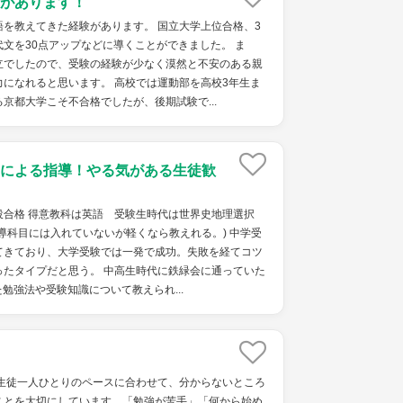
があります！
を教えてきた経験があります。 国立大学上位合格、3
文を30点アップなどに導くことができました。 ま
立でしたので、受験の経験が少なく漠然と不安のある親
になれると思います。 高校では運動部を高校3年生ま
京都大学こそ不合格でしたが、後期試験で...
による指導！やる気がある生徒歓
役合格 得意教科は英語 受験生時代は世界史地理選択
導科目には入れていないが軽くなら教えれる。) 中学受
てきており、大学受験では一発で成功。失敗を経てコツ
ったタイプだと思う。 中高生時代に鉄緑会に通っていた
勉強法や受験知識について教えられ...
、生徒一人ひとりのペースに合わせて、分からないところ
ことを大切にしています。「勉強が苦手」「何から始め