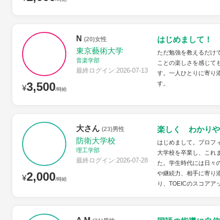
N
はじめまして！
(20)女性
東京藝術大学
ただ勉強を教えるだけ
音楽学部
ことの楽しさを感じて
最終ログイン:2026-07-13
す。一人ひとりに寄り
3,500
す。
¥
/時給
大さん
楽しく わかりや
(23)男性
防衛大学校
はじめまして。プロフ
理工学部
大学校を卒業し、これ
最終ログイン:2026-07-28
た。学生時代には日々
2,000
や継続力、相手に寄り
¥
/時給
り、TOEICのスコアア