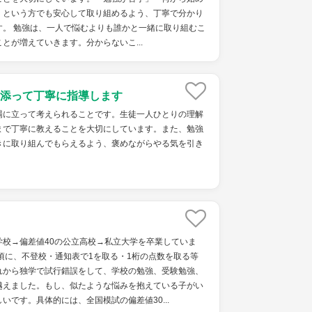
」という方でも安心して取り組めるよう、丁寧で分かり
す。 勉強は、一人で悩むよりも誰かと一緒に取り組むこ
とが増えていきます。分からないこ...
添って丁寧に指導します
場に立って考えられることです。生徒一人ひとりの理解
まで丁寧に教えることを大切にしています。また、勉強
きに取り組んでもらえるよう、褒めながらやる気を引き
学校→偏差値40の公立高校→私立大学を卒業していま
頃に、不登校・通知表で1を取る・1桁の点数を取る等
れから独学で試行錯誤をして、学校の勉強、受験勉強、
越えました。もし、似たような悩みを抱えている子がい
いです。具体的には、全国模試の偏差値30...