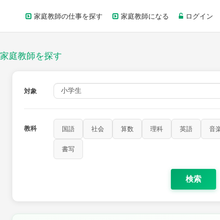
家庭教師の仕事を探す
家庭教師になる
ログイン
家庭教師を探す
対象
教科
国語
社会
算数
理科
英語
音
家庭科
保健・体育
図画工作
書写
書写
検索