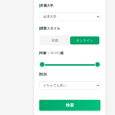
所属大学
月曜日
火曜日
水曜日
木曜日
金曜日
所属大学
授業スタイル
対面
オンライン
年齢：18-101歳
年齢：
18
-
101
歳
性別
性別
検索