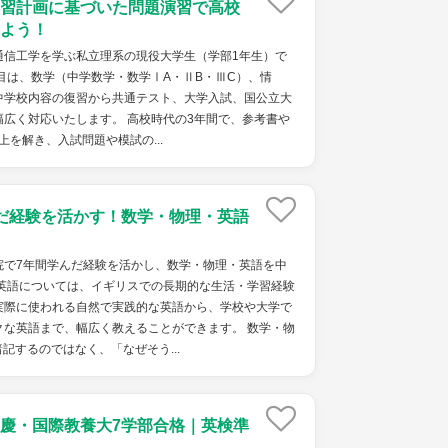
習計画に基づいた問題演習で高校
よう！
通信工学を学ぶ私立理系の現役大学生（学部1年生）で
目は、数学（中学数学・数学ⅠA・ⅡB・ⅢC）、情
中学校内容の復習から共通テスト、大学入試、国公立大
広く対応いたします。 高校時代の3年間で、参考書や
上を解き、入試問題や模試の...
だ経験を活かす！数学・物理・英語
院で7年間学んだ経験を活かし、数学・物理・英語を中
 英語については、イギリスでの長期的な生活・学習経験
実際に使われる自然で実践的な英語から、学校や大学で
クな英語まで、幅広く教えることができます。 数学・物
記するのではなく、「なぜそう...
慶・国際教養大7学部合格｜英検準