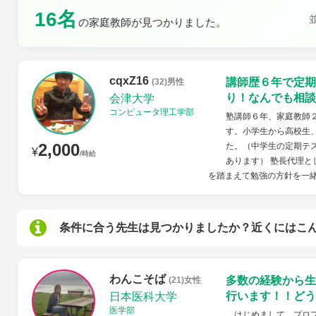
16名
土曜日
日曜日
の家庭教師が見つかりました。
cqxZ16
講師歴６年で定期
(32)男性
り！なんでも相談
会津大学
コンピュータ理工学部
塾講師６年、家庭教師
す。小学生から高校生
2,000
た。（中学生の定期テス
¥
/時給
あります） 塾長代理
を踏まえて勉強の方針を一緒
条件に合う先生は見つかりましたか？近くにはこ
わんこそば
多数の経験から生
(21)女性
行います！！どう
日本医科大学
医学部
はじめまして。プロフ