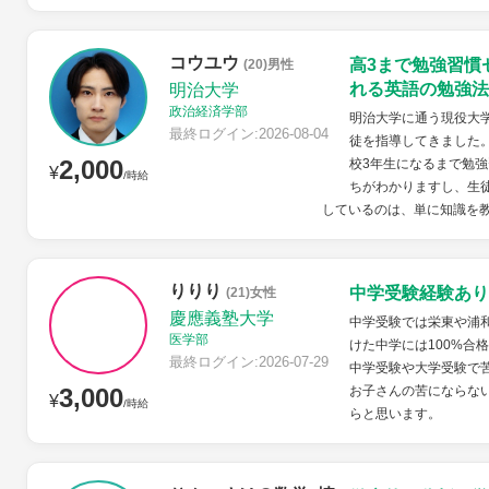
コウユウ
高3まで勉強習慣
(20)男性
れる英語の勉強法
明治大学
政治経済学部
明治大学に通う現役大学
最終ログイン:2026-08-04
徒を指導してきました
2,000
校3年生になるまで勉強
¥
/時給
ちがわかりますし、生
しているのは、単に知識を教
りりり
中学受験経験あり
(21)女性
慶應義塾大学
中学受験では栄東や浦
医学部
けた中学には100%合
最終ログイン:2026-07-29
中学受験や大学受験で
3,000
お子さんの苦にならな
¥
/時給
らと思います。