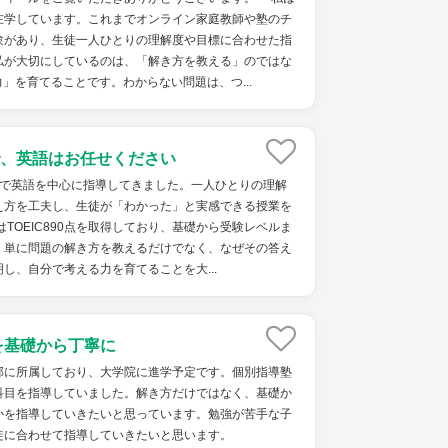
在学しています。これまでオンライン家庭教師や塾のチ
験があり、生徒一人ひとりの理解度や目標に合わせた指
私が大切にしているのは、「解き方を教える」のではな
」を育てることです。わからない問題は、つ...
、英語はお任せください
塾で英語を中心に指導してきました。一人ひとりの理解
え方を工夫し、生徒が「わかった」と実感できる授業を
はTOEIC890点を取得しており、基礎から受験レベルま
。単に問題の解き方を教えるだけでなく、なぜその答え
し、自分で考える力を育てることを大...
を基礎から丁寧に
部に所属しており、大学院に進学予定です。個別指導塾
科目を指導していました。解き方だけではなく、基礎か
かを指導していきたいと思っています。勉強が苦手な子
徒に合わせて指導していきたいと思います。