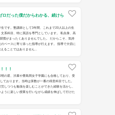
ゼロだった僕だからわかる、続けら
生です。塾講師として3年間、これまで20人以上の生
。文系科目、特に英語を専門としています。 私自身、高
習慣がまったくありませんでした。 だからこそ、気持
徒のペースに寄り添った指導が行えます。 指導で大切に
えることではありません...
！！！
和明の星、渋幕や豊島岡女子学園にも合格しており、受
格しております。当時は算数が一番の得意科目でした。
苦労しつつも勉強を楽しむことができた経験を活かし、
いように楽しい授業を行いながら成績を伸ばして行けた