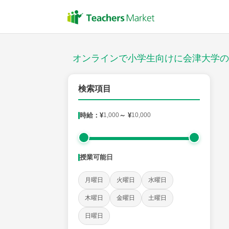
授業スタイル
対面
オンラインで小学生向けに会津大学の
対象
検索項目
時給：¥
1,000
～ ¥
10,000
教科
国語
社会
算数
理科
英語
音楽
授業可能日
時給：¥1,000 ～ ¥10,000
月曜日
火曜日
水曜日
木曜日
金曜日
土曜日
授業可能日
日曜日