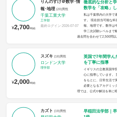
りんのすけ＠数学･情
徹底的な分析と学
数学を「攻略」し
報･地理
(20)男性
私は千葉県内の大学で
千葉工業大学
す。 現在担当可能な科
工学部
2,700
最終ログイン:2026-07-07
報、地理です。数学は
¥
/時給
学二次試験レベルまで幅
過去問を合わせて2,500問以
スズキ
英国で7年間学ん
(18)男性
を丁寧に指導
ロンドン大学
理学部
イギリスの立教英国学
心に指導しています。
2,000
をもとに、日常生活で
¥
/時給
必要となるアカデミッ
理では、公式や解法を単に暗
カズト
早稲田法学部｜早
(19)男性
1級