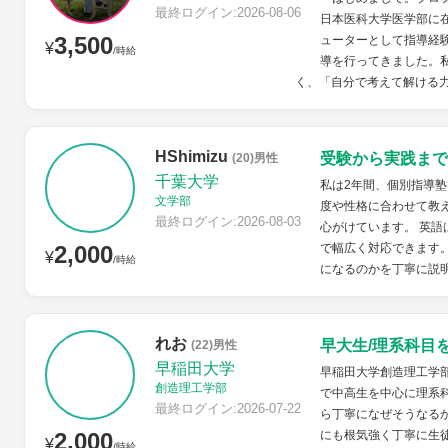
最終ログイン:2026-08-06
日本医科大学医学部に
3,500
ューターとして指導経
¥
/時給
導を行ってきました。
く、「自分で考えて解ける力
HShimizu
受験から実践まで
(20)男性
千葉大学
私は2年間、個別指導
文学部
度や性格に合わせて教
最終ログイン:2026-08-03
心がけています。 英語
2,000
で幅広く対応できます
¥
/時給
になるのかを丁寧に説明
れお
早大生/理系科目
(22)男性
早稲田大学
早稲田大学創造理工学
創造理工学部
で中高生を中心に理系
最終ログイン:2026-07-22
ら丁寧になぜそうなる
2,000
にも根気強く丁寧に生
¥
/時給