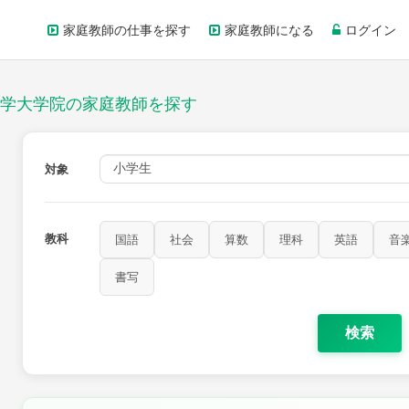
家庭教師の仕事を探す
家庭教師になる
ログイン
学大学院の家庭教師を探す
対象
教科
国語
社会
算数
理科
英語
音
家庭科
保健・体育
図画工作
書写
書写
検索