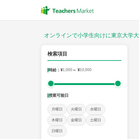
授業スタイル
対面
オンラインで小学生向けに東京大学大
対象
検索項目
時給：¥
1,000
～ ¥
10,000
教科
国語
社会
算数
理科
英語
音楽
授業可能日
時給：¥1,000 ～ ¥10,000
月曜日
火曜日
水曜日
木曜日
金曜日
土曜日
授業可能日
日曜日