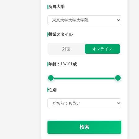
所属大学
月曜日
火曜日
水曜日
木曜日
金曜日
所属大学
授業スタイル
対面
オンライン
年齢：18-101歳
年齢：
18
-
101
歳
性別
性別
検索