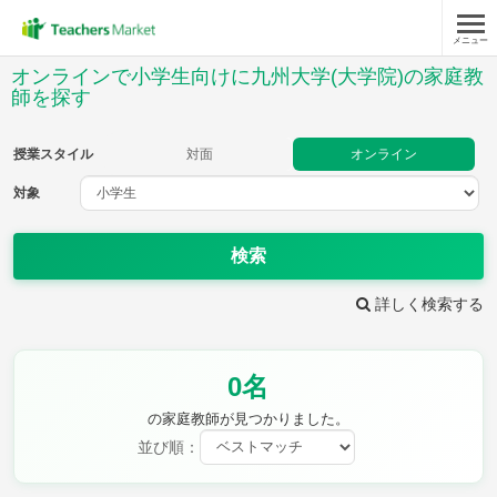
メニュー
授業スタイル
オンラインで小学生向けに九州大学(大学院)の家庭教
師を探す
対面
オンライン
授業スタイル
対面
オンライン
対象
対象
検索
教科
詳しく検索する
国語
社会
算数
理科
英語
音楽
家庭科
保健・体育
図画工作
書写
0名
時給：¥1,000 ～ ¥10,000
の家庭教師が見つかりました。
並び順：