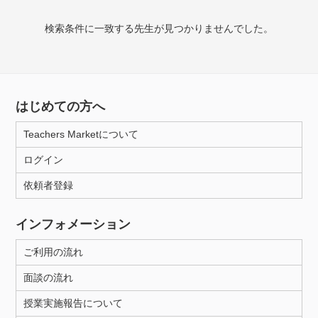
授業可能日
検索条件に一致する先生が見つかりませんでした。
月曜日
火曜日
水曜日
木曜日
金曜日
土曜日
日曜日
はじめての方へ
所属大学
Teachers Marketについて
ログイン
年齢：18-101歳
依頼者登録
インフォメーション
性別
ご利用の流れ
面談の流れ
授業実施報告について