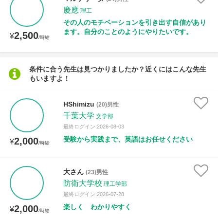
授業可能日
慶應
理工
その人のモチベーションを引き出す自信があり
月曜日
火曜日
水曜日
木曜日
金曜日
ます。自分のことのようにやりたいです。
2,500
¥
/時給
土曜日
日曜日
条件に合う先生は見つかりましたか？近くにはこんな先生
所属大学
もいますよ！
HShimizu
(20)男性
千葉大学
文学部
年齢：18-101歳
最終ログイン:2026-08-03
受験から実践まで、英語はお任せください
2,000
¥
/時給
性別
大さん
(23)男性
防衛大学校
理工学部
最終ログイン:2026-07-28
楽しく わかりやすく
2,000
¥
/時給