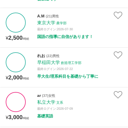
A.M
(21)男性
東京大学
農学部
最終ログイン:2026-07-30
国語の指導に自信があります！
2,500
¥
/時給
れお
(22)男性
早稲田大学
創造理工学部
最終ログイン:2026-07-22
早大生/理系科目を基礎から丁寧に
2,000
¥
/時給
ar
(37)女性
私立大学
文系
最終ログイン:2026-07-09
基礎英語
3,000
¥
/時給