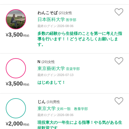
わんこそば
(21)女性
日本医科大学
医学部
最終ログイン:2026-08-06
多数の経験から生徒様のことを第一に考えた指
3,500
¥
/時給
導を行います！！どうぞよろしくお願いしま
す。
N
(20)女性
東京藝術大学
音楽学部
最終ログイン:2026-07-13
はじめまして！
3,500
¥
/時給
じん
(19)男性
東京大学
文科一類 教養学部
最終ログイン:2026-08-06
現役東大の一年生による指導！やる気がある生
2,000
¥
/時給
徒歓迎です