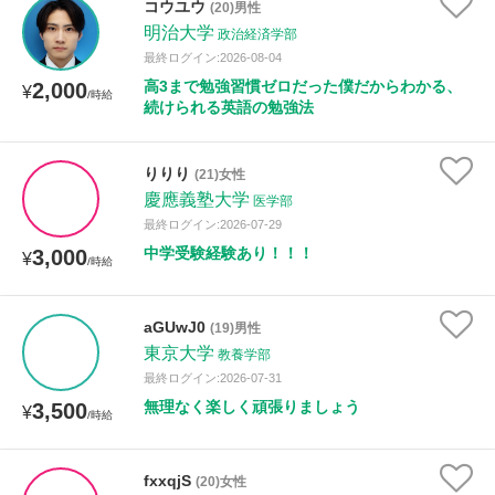
コウユウ
(20)男性
明治大学
政治経済学部
最終ログイン:2026-08-04
高3まで勉強習慣ゼロだった僕だからわかる、
2,000
¥
/時給
続けられる英語の勉強法
りりり
(21)女性
慶應義塾大学
医学部
最終ログイン:2026-07-29
中学受験経験あり！！！
3,000
¥
/時給
aGUwJ0
(19)男性
東京大学
教養学部
最終ログイン:2026-07-31
無理なく楽しく頑張りましょう
3,500
¥
/時給
fxxqjS
(20)女性