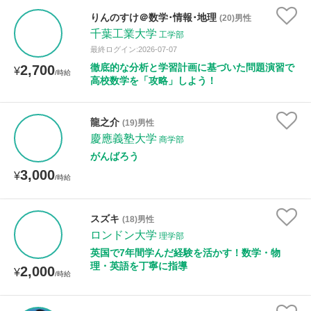
りんのすけ＠数学･情報･地理
(20)男性
千葉工業大学
工学部
最終ログイン:2026-07-07
徹底的な分析と学習計画に基づいた問題演習で
2,700
¥
/時給
高校数学を「攻略」しよう！
龍之介
(19)男性
慶應義塾大学
商学部
がんばろう
3,000
¥
/時給
スズキ
(18)男性
ロンドン大学
理学部
英国で7年間学んだ経験を活かす！数学・物
理・英語を丁寧に指導
2,000
¥
/時給