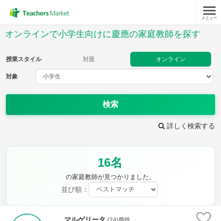
メニュー
授業スタイル
オンラインで小学生向けに慶應の家庭教師を探す
対面
オンライン
授業スタイル
対面
オンライン
対象
対象
検索
教科
詳しく検索する
国語
社会
算数
理科
英語
音楽
16名
家庭科
保健・体育
図画工作
書写
の家庭教師が見つかりました。
時給：¥1,000 ～ ¥10,000
並び順：
マルゲリータ
(24)男性