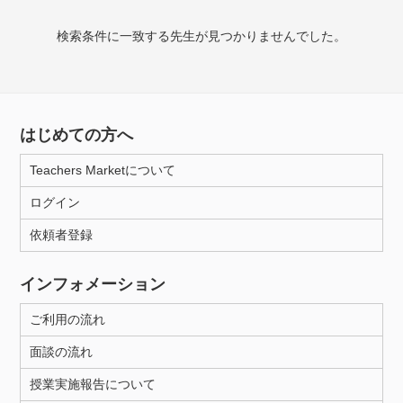
授業可能日
検索条件に一致する先生が見つかりませんでした。
月曜日
火曜日
水曜日
木曜日
金曜日
土曜日
日曜日
はじめての方へ
所属大学
Teachers Marketについて
ログイン
年齢：18-101歳
依頼者登録
インフォメーション
性別
ご利用の流れ
面談の流れ
授業実施報告について