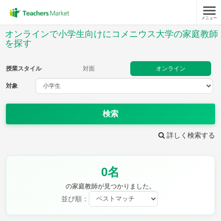
メニュー
授業スタイル
オンラインで小学生向けにコメニウス大学の家庭教師
を探す
対面
オンライン
授業スタイル
対面
オンライン
対象
対象
検索
教科
詳しく検索する
国語
社会
算数
理科
英語
音楽
家庭科
保健・体育
図画工作
書写
0名
時給：¥1,000 ～ ¥10,000
の家庭教師が見つかりました。
並び順：