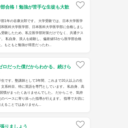
学部合格！勉強が苦手な生徒も大歓
部1年の谷康太郎です。 大学受験では、日本大学医学
昭和医科大学医学部、日本医科大学医学部に合格しまし
も受験したため、私立医学部対策だけでなく、共通テス
。 私自身、浪人を経験し、偏差値53から医学部合格
。もともと勉強が得意だったわ...
ゼロだった僕だからわかる、続けら
生です。塾講師として3年間、これまで20人以上の生
。文系科目、特に英語を専門としています。 私自身、高
習慣がまったくありませんでした。 だからこそ、気持
徒のペースに寄り添った指導が行えます。 指導で大切に
えることではありません...
張りましょう