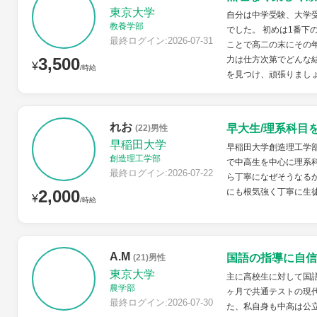
東京大学
自分は中学受験、大学
教養学部
でした。 初めは1番下
最終ログイン:2026-07-31
ことで高二の末にその
3,500
力は仕方次第でどんな
¥
/時給
を見つけ、頑張りまし
れお
早大生/理系科目
(22)男性
早稲田大学
早稲田大学創造理工学
創造理工学部
で中高生を中心に理系
最終ログイン:2026-07-22
ら丁寧になぜそうなる
2,000
にも根気強く丁寧に生
¥
/時給
A.M
国語の指導に自信
(21)男性
東京大学
主に高校生に対して国語
農学部
ヶ月で共通テストの現代
最終ログイン:2026-07-30
た、私自身も中高は公