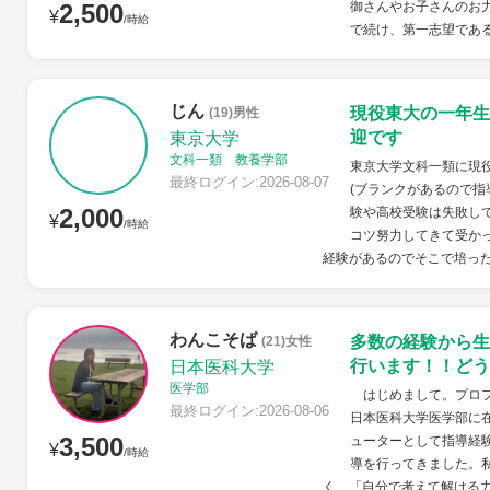
2,500
御さんやお子さんのお力
¥
/時給
で続け、第一志望である
じん
現役東大の一年生
(19)男性
迎です
東京大学
文科一類 教養学部
東京大学文科一類に現
最終ログイン:2026-08-07
(ブランクがあるので指
2,000
験や高校受験は失敗し
¥
/時給
コツ努力してきて受か
経験があるのでそこで培った
わんこそば
多数の経験から生
(21)女性
行います！！どう
日本医科大学
医学部
はじめまして。プロフ
最終ログイン:2026-08-06
日本医科大学医学部に
3,500
ューターとして指導経
¥
/時給
導を行ってきました。
く、「自分で考えて解ける力