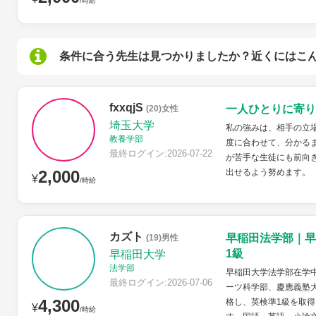
/時給
条件に合う先生は見つかりましたか？近くにはこ
fxxqjS
一人ひとりに寄り
(20)女性
埼玉大学
私の強みは、相手の立
教養学部
度に合わせて、分かる
最終ログイン:2026-07-22
が苦手な生徒にも前向
2,000
出せるよう努めます。
¥
/時給
カズト
早稲田法学部｜早
(19)男性
1級
早稲田大学
法学部
早稲田大学法学部在学
最終ログイン:2026-07-06
ーツ科学部、慶應義塾
4,300
格し、英検準1級を取得
¥
/時給