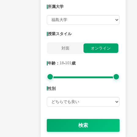
所属大学
月曜日
火曜日
水曜日
木曜日
金曜日
所属大学
授業スタイル
対面
オンライン
年齢：18-101歳
年齢：
18
-
101
歳
性別
性別
検索