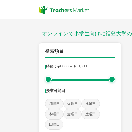
授業スタイル
対面
オンラインで小学生向けに福島大学の
対象
検索項目
時給：¥
1,000
～ ¥
10,000
教科
国語
社会
算数
理科
英語
音楽
授業可能日
時給：¥1,000 ～ ¥10,000
月曜日
火曜日
水曜日
木曜日
金曜日
土曜日
授業可能日
日曜日