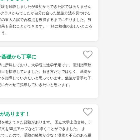
受験を経験しましたが最初からできた訳ではありません
のクラスからでしたが自分に合った勉強方法を見つける
年の東大入試で合格点を獲得するまでに至りました。努
結果も産むことができます。 一緒に勉強の楽しいところ
ょう。
を基礎から丁寧に
部に所属しており、大学院に進学予定です。個別指導塾
科目を指導していました。解き方だけではなく、基礎か
かを指導していきたいと思っています。勉強が苦手な子
徒に合わせて指導していきたいと思います。
があります！
を教えてきた経験があります。 国立大学上位合格、3
文を30点アップなどに導くことができました。 ま
立でしたので、受験の経験が少なく漠然と不安のある親