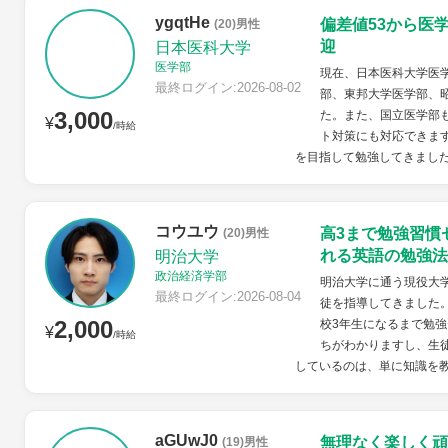
ygqtHe
偏差値53から医
(20)男性
迎
日本医科大学
医学部
現在、日本医科大学医学
最終ログイン:2026-08-02
部、東邦大学医学部、
3,000
た。また、国立医学部
¥
/時給
ト対策にも対応できます
を目指して勉強してきました
コウユウ
高3まで勉強習慣
(20)男性
れる英語の勉強法
明治大学
政治経済学部
明治大学に通う現役大学
最終ログイン:2026-08-04
徒を指導してきました
2,000
校3年生になるまで勉強
¥
/時給
ちがわかりますし、生
しているのは、単に知識を教
aGUwJ0
無理なく楽しく頑
(19)男性