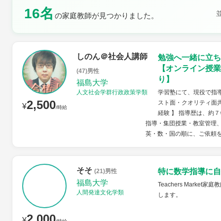
16名
土曜日
日曜日
の家庭教師が見つかりました。
しのん＠社会人講師
勉強へ一緒に立ち
【オンライン授業
(47)男性
り】
福島大学
人文社会学群行政政策学類
学習塾にて、現役で指
2,500
スト面・クオリティ面共
¥
/時給
経験 】 指導歴は、約
指導・集団授業・教室管理、
英・数・国の順に、ご依頼を.
そそ
特に数学指導に自
(21)男性
福島大学
Teachers Mar
人間発達文化学類
します。
2,000
¥