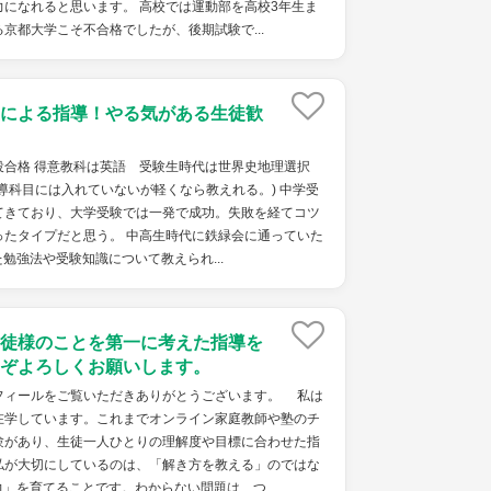
になれると思います。 高校では運動部を高校3年生ま
京都大学こそ不合格でしたが、後期試験で...
による指導！やる気がある生徒歓
役合格 得意教科は英語 受験生時代は世界史地理選択
導科目には入れていないが軽くなら教えれる。) 中学受
てきており、大学受験では一発で成功。失敗を経てコツ
ったタイプだと思う。 中高生時代に鉄緑会に通っていた
勉強法や受験知識について教えられ...
徒様のことを第一に考えた指導を
ぞよろしくお願いします。
ィールをご覧いただきありがとうございます。 私は
在学しています。これまでオンライン家庭教師や塾のチ
験があり、生徒一人ひとりの理解度や目標に合わせた指
私が大切にしているのは、「解き方を教える」のではな
」を育てることです。わからない問題は、つ...