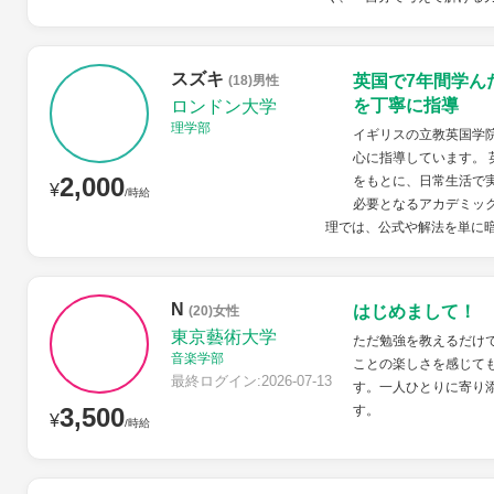
スズキ
英国で7年間学ん
(18)男性
を丁寧に指導
ロンドン大学
理学部
イギリスの立教英国学
心に指導しています。
2,000
をもとに、日常生活で
¥
/時給
必要となるアカデミッ
理では、公式や解法を単に暗
N
はじめまして！
(20)女性
東京藝術大学
ただ勉強を教えるだけ
音楽学部
ことの楽しさを感じて
最終ログイン:2026-07-13
す。一人ひとりに寄り
3,500
す。
¥
/時給