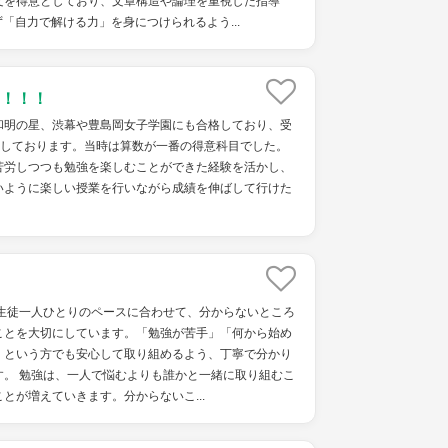
文を得意としており、文章構造や論理を重視した指導
「自力で解ける力」を身につけられるよう...
！！！
和明の星、渋幕や豊島岡女子学園にも合格しており、受
格しております。当時は算数が一番の得意科目でした。
苦労しつつも勉強を楽しむことができた経験を活かし、
いように楽しい授業を行いながら成績を伸ばして行けた
、生徒一人ひとりのペースに合わせて、分からないところ
ことを大切にしています。「勉強が苦手」「何から始め
」という方でも安心して取り組めるよう、丁寧で分かり
す。 勉強は、一人で悩むよりも誰かと一緒に取り組むこ
とが増えていきます。分からないこ...