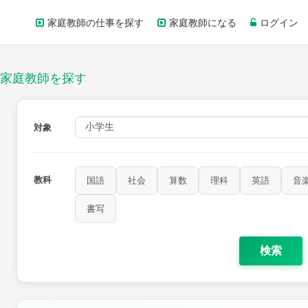
家庭教師の仕事を探す
家庭教師になる
ログイン
家庭教師を探す
対象
教科
国語
社会
算数
理科
英語
音
家庭科
保健・体育
図画工作
書写
書写
検索