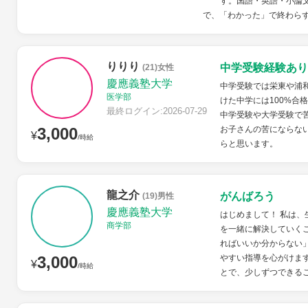
す。国語・英語・小論
で、「わかった」で終わらず
りりり
中学受験経験あり
(21)女性
慶應義塾大学
中学受験では栄東や浦
医学部
けた中学には100%合
最終ログイン:2026-07-29
中学受験や大学受験で
3,000
お子さんの苦にならな
¥
/時給
らと思います。
龍之介
がんばろう
(19)男性
慶應義塾大学
はじめまして！ 私は
商学部
を一緒に解決していく
ればいいか分からない
3,000
やすい指導を心がけま
¥
/時給
とで、少しずつできるこ