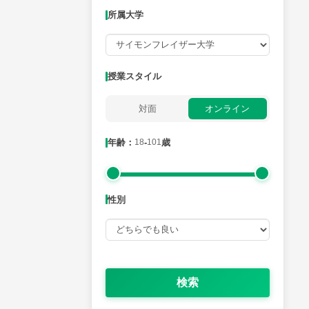
所属大学
月曜日
火曜日
水曜日
木曜日
金曜日
所属大学
授業スタイル
対面
オンライン
年齢：18-101歳
年齢：
18
-
101
歳
性別
性別
検索