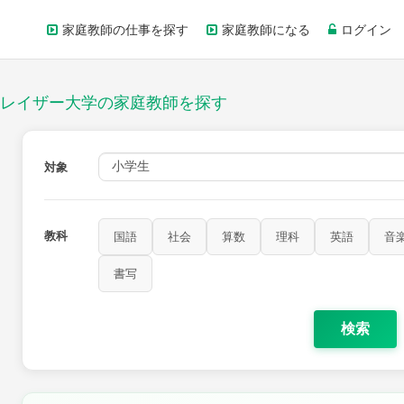
家庭教師の仕事を探す
家庭教師になる
ログイン
レイザー大学の家庭教師を探す
対象
教科
国語
社会
算数
理科
英語
音
家庭科
保健・体育
図画工作
書写
書写
検索