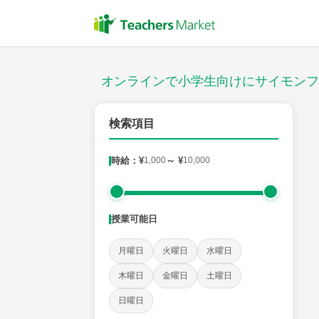
授業スタイル
対面
オンラインで小学生向けにサイモンフ
対象
検索項目
時給：¥
1,000
～ ¥
10,000
教科
国語
社会
算数
理科
英語
音楽
授業可能日
時給：¥1,000 ～ ¥10,000
月曜日
火曜日
水曜日
木曜日
金曜日
土曜日
授業可能日
日曜日