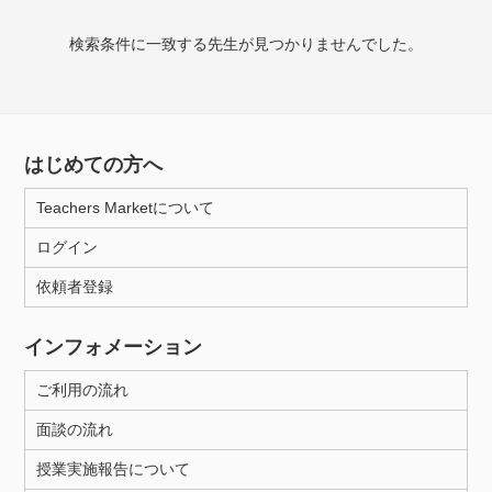
授業可能日
検索条件に一致する先生が見つかりませんでした。
月曜日
火曜日
水曜日
木曜日
金曜日
土曜日
日曜日
はじめての方へ
所属大学
Teachers Marketについて
ログイン
年齢：18-101歳
依頼者登録
インフォメーション
性別
ご利用の流れ
面談の流れ
授業実施報告について