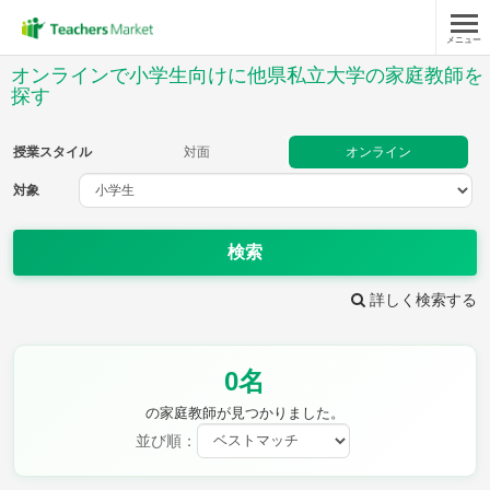
メニュー
授業スタイル
オンラインで小学生向けに他県私立大学の家庭教師を
探す
対面
オンライン
授業スタイル
対面
オンライン
対象
対象
検索
教科
詳しく検索する
国語
社会
算数
理科
英語
音楽
家庭科
保健・体育
図画工作
書写
0名
時給：¥1,000 ～ ¥10,000
の家庭教師が見つかりました。
並び順：