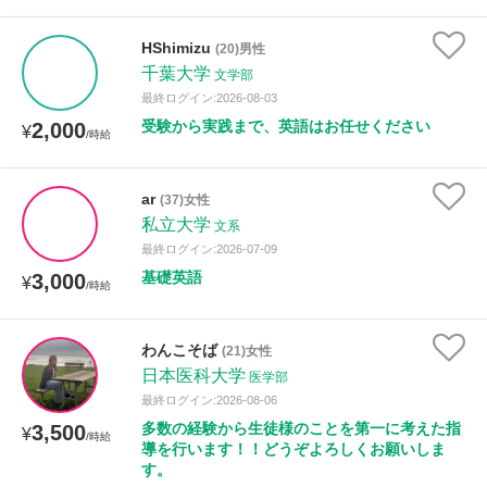
HShimizu
(20)男性
千葉大学
文学部
最終ログイン:2026-08-03
受験から実践まで、英語はお任せください
2,000
¥
/時給
ar
(37)女性
私立大学
文系
最終ログイン:2026-07-09
基礎英語
3,000
¥
/時給
わんこそば
(21)女性
日本医科大学
医学部
最終ログイン:2026-08-06
多数の経験から生徒様のことを第一に考えた指
3,500
¥
/時給
導を行います！！どうぞよろしくお願いしま
す。