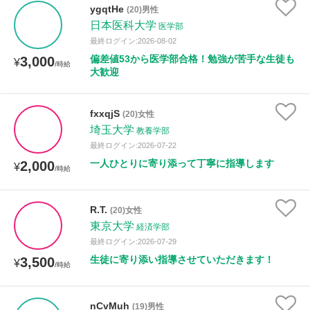
ygqtHe
(20)男性
日本医科大学
医学部
最終ログイン:2026-08-02
偏差値53から医学部合格！勉強が苦手な生徒も
3,000
¥
/時給
大歓迎
fxxqjS
(20)女性
埼玉大学
教養学部
最終ログイン:2026-07-22
一人ひとりに寄り添って丁寧に指導します
2,000
¥
/時給
R.T.
(20)女性
東京大学
経済学部
最終ログイン:2026-07-29
生徒に寄り添い指導させていただきます！
3,500
¥
/時給
nCvMuh
(19)男性