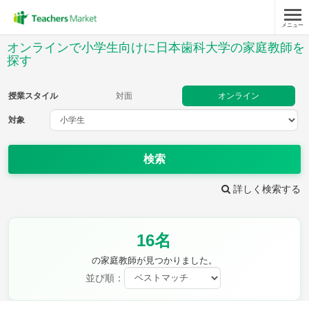
メニュー
授業スタイル
オンラインで小学生向けに日本歯科大学の家庭教師を
探す
対面
オンライン
授業スタイル
対面
オンライン
対象
対象
検索
教科
詳しく検索する
国語
社会
算数
理科
英語
音楽
家庭科
保健・体育
図画工作
書写
16名
時給：¥1,000 ～ ¥10,000
の家庭教師が見つかりました。
並び順：