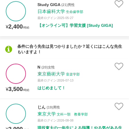
授業可能日
Study GIGA
(21)男性
日本歯科大学
生命歯学部
月曜日
火曜日
水曜日
木曜日
金曜日
最終ログイン:2025-05-27
【オンライン可】学習支援 [Study GIGA]
2,400
¥
/時給
土曜日
日曜日
所属大学
条件に合う先生は見つかりましたか？近くにはこんな先生
もいますよ！
N
(20)女性
年齢：18-101歳
東京藝術大学
音楽学部
最終ログイン:2026-07-13
はじめまして！
3,500
¥
/時給
性別
じん
(19)男性
東京大学
文科一類 教養学部
最終ログイン:2026-08-08
現役東大の一年生による指導！やる気がある生