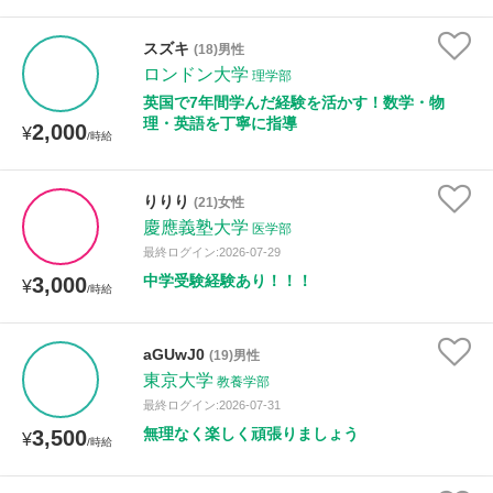
スズキ
(18)男性
ロンドン大学
理学部
英国で7年間学んだ経験を活かす！数学・物
理・英語を丁寧に指導
2,000
¥
/時給
りりり
(21)女性
慶應義塾大学
医学部
最終ログイン:2026-07-29
中学受験経験あり！！！
3,000
¥
/時給
aGUwJ0
(19)男性
東京大学
教養学部
最終ログイン:2026-07-31
無理なく楽しく頑張りましょう
3,500
¥
/時給