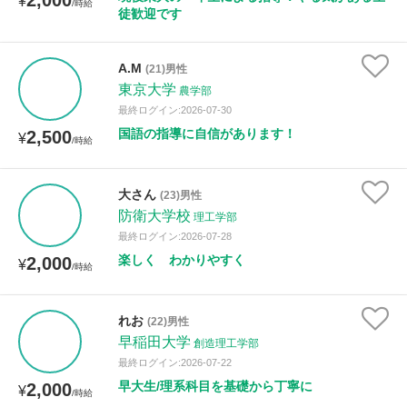
2,000
¥
/時給
徒歓迎です
A.M
(21)男性
東京大学
農学部
最終ログイン:2026-07-30
国語の指導に自信があります！
2,500
¥
/時給
大さん
(23)男性
防衛大学校
理工学部
最終ログイン:2026-07-28
楽しく わかりやすく
2,000
¥
/時給
れお
(22)男性
早稲田大学
創造理工学部
最終ログイン:2026-07-22
早大生/理系科目を基礎から丁寧に
2,000
¥
/時給