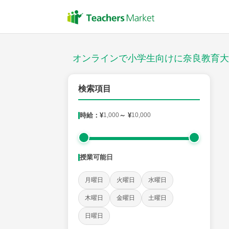
授業スタイル
対面
オンラインで小学生向けに奈良教育大
対象
検索項目
時給：¥
1,000
～ ¥
10,000
教科
国語
社会
算数
理科
英語
音楽
授業可能日
時給：¥1,000 ～ ¥10,000
月曜日
火曜日
水曜日
木曜日
金曜日
土曜日
授業可能日
日曜日