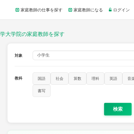
家庭教師の仕事を探す
家庭教師になる
ログイン
学大学院の家庭教師を探す
対象
教科
国語
社会
算数
理科
英語
音
家庭科
保健・体育
図画工作
書写
書写
検索