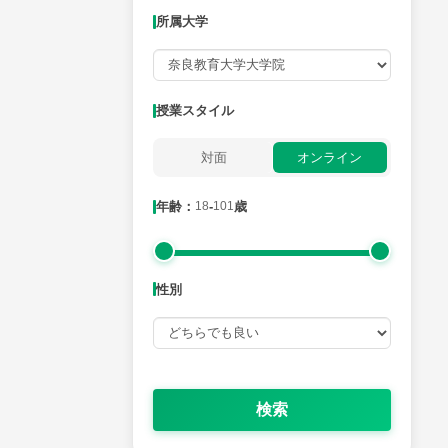
所属大学
月曜日
火曜日
水曜日
木曜日
金曜日
所属大学
授業スタイル
対面
オンライン
年齢：18-101歳
年齢：
18
-
101
歳
性別
性別
検索