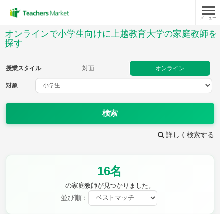
メニュー
授業スタイル
オンラインで小学生向けに上越教育大学の家庭教師を
探す
対面
オンライン
授業スタイル
対面
オンライン
対象
対象
検索
教科
詳しく検索する
国語
社会
算数
理科
英語
音楽
家庭科
保健・体育
図画工作
書写
16名
時給：¥1,000 ～ ¥10,000
の家庭教師が見つかりました。
並び順：