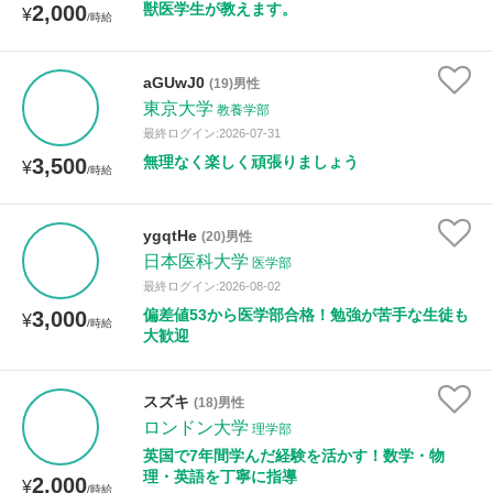
獣医学生が教えます。
2,000
¥
/時給
aGUwJ0
(19)男性
東京大学
教養学部
最終ログイン:2026-07-31
無理なく楽しく頑張りましょう
3,500
¥
/時給
ygqtHe
(20)男性
日本医科大学
医学部
最終ログイン:2026-08-02
偏差値53から医学部合格！勉強が苦手な生徒も
3,000
¥
/時給
大歓迎
スズキ
(18)男性
ロンドン大学
理学部
英国で7年間学んだ経験を活かす！数学・物
理・英語を丁寧に指導
2,000
¥
/時給