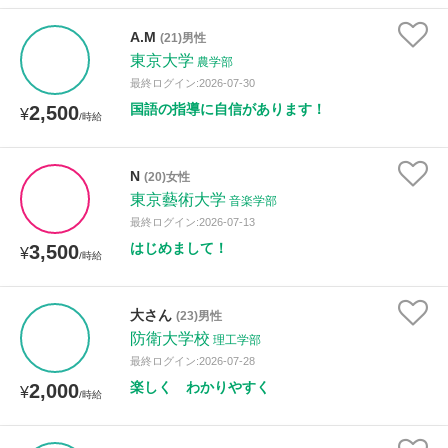
A.M
(21)男性
東京大学
農学部
最終ログイン:2026-07-30
国語の指導に自信があります！
2,500
¥
/時給
N
(20)女性
東京藝術大学
音楽学部
最終ログイン:2026-07-13
はじめまして！
3,500
¥
/時給
大さん
(23)男性
防衛大学校
理工学部
最終ログイン:2026-07-28
楽しく わかりやすく
2,000
¥
/時給