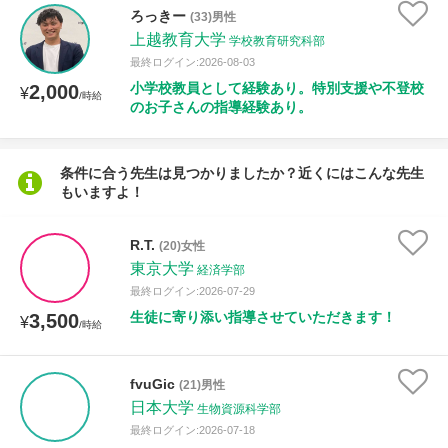
授業可能日
ろっきー
(33)男性
上越教育大学
学校教育研究科部
月曜日
火曜日
水曜日
木曜日
金曜日
最終ログイン:2026-08-03
小学校教員として経験あり。特別支援や不登校
2,000
¥
/時給
土曜日
日曜日
のお子さんの指導経験あり。
所属大学
条件に合う先生は見つかりましたか？近くにはこんな先生
もいますよ！
R.T.
年齢：18-101歳
(20)女性
東京大学
経済学部
最終ログイン:2026-07-29
生徒に寄り添い指導させていただきます！
3,500
¥
/時給
性別
fvuGic
(21)男性
日本大学
生物資源科学部
最終ログイン:2026-07-18