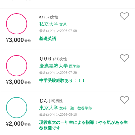
ar
(37)女性
私立大学
文系
最終ログイン:2026-07-09
基礎英語
3,000
¥
/時給
りりり
(21)女性
慶應義塾大学
医学部
最終ログイン:2026-07-29
中学受験経験あり！！！
3,000
¥
/時給
じん
(19)男性
東京大学
文科一類 教養学部
最終ログイン:2026-08-10
現役東大の一年生による指導！やる気がある生
2,000
¥
/時給
徒歓迎です