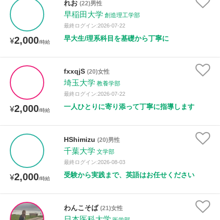
れお
(22)男性
早稲田大学
創造理工学部
最終ログイン:2026-07-22
早大生/理系科目を基礎から丁寧に
2,000
¥
/時給
fxxqjS
(20)女性
埼玉大学
教養学部
最終ログイン:2026-07-22
一人ひとりに寄り添って丁寧に指導します
2,000
¥
/時給
HShimizu
(20)男性
千葉大学
文学部
最終ログイン:2026-08-03
受験から実践まで、英語はお任せください
2,000
¥
/時給
わんこそば
(21)女性
日本医科大学